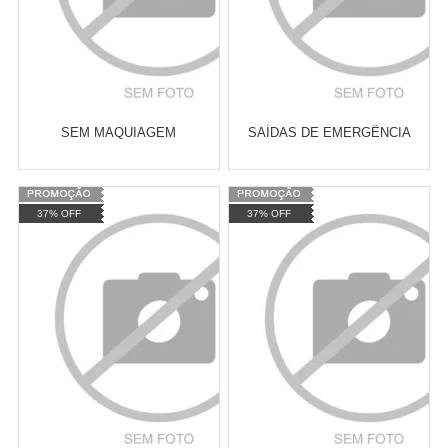
SEM MAQUIAGEM
SAÍDAS DE EMERGÊNCIA
Varejo:
R$
4.050,70
Varejo:
R$
4.050,70
37% OFF
37% OFF
Atacado:
R$
2.550,90
(Apenas
Atacado:
R$
2.550,90
(Apenas
Revendedor)
Revendedor)
Cat:
POLÍTICA INTERNACIONAL
Cat:
MOVIMENTOS URBANOS
10
x
de
R$ 255,09
10
x
de
R$ 255,09
COMPRAR
COMPRAR