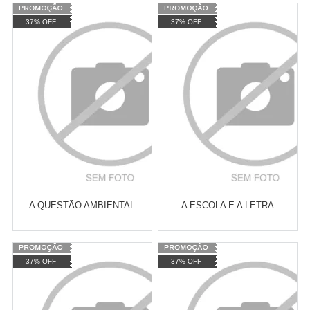
Varejo:
R$
4.050,70
Varejo:
R$
4.050,70
37% OFF
37% OFF
Atacado:
R$
2.550,90
(Apenas
Atacado:
R$
2.550,90
(Apenas
Revendedor)
Revendedor)
Cat:
FILOSOFIA MARXISTA
Cat:
ESTUDOS DE GÊNERO
10
x
de
R$ 255,09
10
x
de
R$ 255,09
COMPRAR
COMPRAR
A QUESTÃO AMBIENTAL
A ESCOLA E A LETRA
Varejo:
R$
4.050,70
Varejo:
R$
4.050,70
37% OFF
37% OFF
Atacado:
R$
2.550,90
(Apenas
Atacado:
R$
2.550,90
(Apenas
Revendedor)
Revendedor)
Cat:
POLÍTICAS PÚBLICAS
Cat:
CONTO
10
x
de
R$ 255,09
10
x
de
R$ 255,09