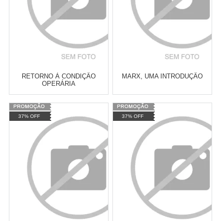
RETORNO À CONDIÇÃO
MARX, UMA INTRODUÇÃO
OPERÁRIA
Varejo:
R$
4.050,70
Varejo:
R$
4.050,70
37% OFF
37% OFF
Atacado:
R$
2.550,90
(Apenas
Atacado:
R$
2.550,90
(Apenas
Revendedor)
Revendedor)
Cat:
SOCIOLOGIA DO TRABALHO
Cat:
SOCIOLOGIA DA
10
x
de
R$ 255,09
10
x
de
R$ 255,09
TECNOLOGIA DA INFORMAÇÃO
COMPRAR
COMPRAR