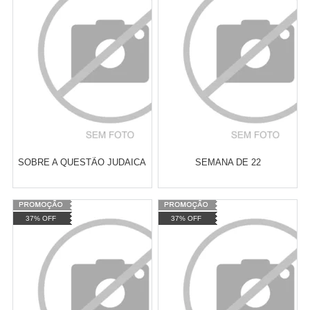
Revendedor)
Revendedor)
Cat:
ANTIRRACISMO E QUESTÃO
Cat:
SOCIOLOGIA DO TRABALHO
10
x
de
R$ 255,09
10
x
de
R$ 255,09
RACIAL
COMPRAR
COMPRAR
SOBRE A QUESTÃO JUDAICA
SEMANA DE 22
Varejo:
R$
4.050,70
Varejo:
R$
4.050,70
37% OFF
37% OFF
Atacado:
R$
2.550,90
(Apenas
Atacado:
R$
2.550,90
(Apenas
Revendedor)
Revendedor)
Cat:
ROMANCE
Cat:
HISTÓRIA
10
x
de
R$ 255,09
10
x
de
R$ 255,09
CONTEMPORÂNEA
COMPRAR
COMPRAR