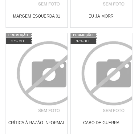
MARGEM ESQUERDA 01
EU JÁ MORRI
Varejo:
R$
4.050,70
Varejo:
R$
4.050,70
37% OFF
37% OFF
Atacado:
R$
2.550,90
(Apenas
Atacado:
R$
2.550,90
(Apenas
Revendedor)
Revendedor)
Cat:
FEMINISMO E LUTA
Cat:
POLÍTICA BRASILEIRA
10
x
de
R$ 255,09
10
x
de
R$ 255,09
FEMINISTA
COMPRAR
COMPRAR
CRÍTICA À RAZÃO INFORMAL
CABO DE GUERRA