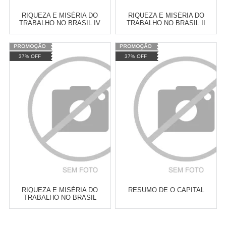
RIQUEZA E MISÉRIA DO
RIQUEZA E MISÉRIA DO
TRABALHO NO BRASIL IV
TRABALHO NO BRASIL II
Varejo:
R$
4.050,70
Varejo:
R$
4.050,70
37% OFF
37% OFF
Atacado:
R$
2.550,90
(Apenas
Atacado:
R$
2.550,90
(Apenas
Revendedor)
Revendedor)
Cat:
ROMANCE
Cat:
FILOSOFIA POLÍTICA
10
x
de
R$ 255,09
10
x
de
R$ 255,09
COMPRAR
COMPRAR
RIQUEZA E MISÉRIA DO
RESUMO DE O CAPITAL
TRABALHO NO BRASIL