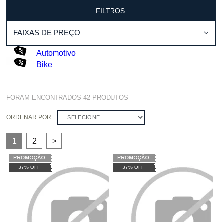
FILTROS:
FAIXAS DE PREÇO
Automotivo
Bike
FORAM ENCONTRADOS
42
PRODUTOS
ORDENAR POR:
SELECIONE
1
2
>
37% OFF
37% OFF