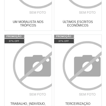
UM MORALISTA NOS
ÚLTIMOS ESCRITOS
TRÓPICOS
ECONÔMICOS
Varejo:
R$
4.050,70
Varejo:
R$
4.050,70
37% OFF
37% OFF
Atacado:
R$
2.550,90
(Apenas
Atacado:
R$
2.550,90
(Apenas
Revendedor)
Revendedor)
Cat:
ROMANCE
Cat:
ECONOMIA MARXISTA
10
x
de
R$ 255,09
10
x
de
R$ 255,09
COMPRAR
COMPRAR
TRABALHO, INDIVÍDUO,
TERCEIRIZAÇÃO