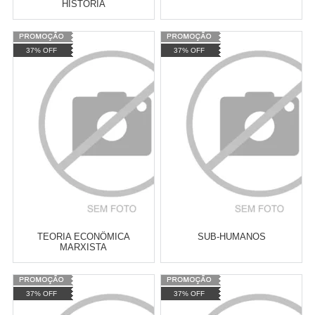
HISTÓRIA
Varejo:
R$
4.050,70
Varejo:
R$
4.050,70
37% OFF
37% OFF
Atacado:
R$
2.550,90
(Apenas
Atacado:
R$
2.550,90
(Apenas
Revendedor)
Revendedor)
Cat:
LITERATURA BRASILEIRA
Cat:
RELAÇÕES
10
x
de
R$ 255,09
10
x
de
R$ 255,09
INTERNACIONAIS
COMPRAR
COMPRAR
TEORIA ECONÔMICA
SUB-HUMANOS
MARXISTA
Varejo:
R$
4.050,70
Varejo:
R$
4.050,70
37% OFF
37% OFF
Atacado:
R$
2.550,90
(Apenas
Atacado:
R$
2.550,90
(Apenas