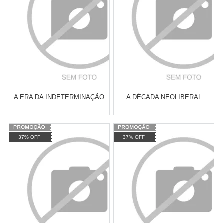
COMPRAR
COMPRAR
A ERA DA INDETERMINAÇÃO
A DÉCADA NEOLIBERAL
Varejo:
R$
4.050,70
Varejo:
R$
4.050,70
37% OFF
37% OFF
Atacado:
R$
2.550,90
(Apenas
Atacado:
R$
2.550,90
(Apenas
Revendedor)
Revendedor)
Cat:
FILOSOFIA
Cat:
FILOSOFIA MARXISTA
10
x
de
R$ 255,09
10
x
de
R$ 255,09
CONTEMPORÂNEA
COMPRAR
COMPRAR