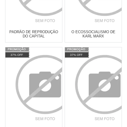
PADRÃO DE REPRODUÇÃO
O ECOSSOCIALISMO DE
DO CAPITAL
KARL MARX
Varejo:
R$
4.050,70
Varejo:
R$
4.050,70
37% OFF
37% OFF
Atacado:
R$
2.550,90
(Apenas
Atacado:
R$
2.550,90
(Apenas
Revendedor)
Revendedor)
Cat:
ECONOMIA MARXISTA
Cat:
ECONOMIA MARXISTA
10
x
de
R$ 255,09
10
x
de
R$ 255,09
COMPRAR
COMPRAR