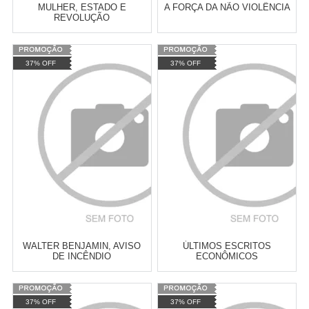
MULHER, ESTADO E
A FORÇA DA NÃO VIOLÊNCIA
REVOLUÇÃO
Varejo:
R$
4.050,70
Varejo:
R$
4.050,70
37% OFF
37% OFF
Atacado:
R$
2.550,90
(Apenas
Atacado:
R$
2.550,90
(Apenas
Revendedor)
Revendedor)
Cat:
ECONOMIA MARXISTA
Cat:
MOVIMENTOS POLÍTICO-
10
x
de
R$ 255,09
10
x
de
R$ 255,09
SOCIAIS
COMPRAR
COMPRAR
WALTER BENJAMIN, AVISO
ÚLTIMOS ESCRITOS
DE INCÊNDIO
ECONÔMICOS
Varejo:
R$
4.050,70
Varejo:
R$
4.050,70
37% OFF
37% OFF