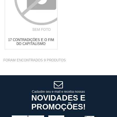
17 CONTRADIÇÕES E O FIM
DO CAPITALISMO
Varejo:
R$
4.050,70
FORAM ENCONTRADOS
9
PRODUTOS
Atacado:
R$
2.550,90
(Apenas
Revendedor)
Cat:
ANTIRRACISMO E QUESTÃO
10
x
de
R$ 255,09
RACIAL
COMPRAR
Cadastre seu e-mail e receba nossas
NOVIDADES E
PROMOÇÕES!