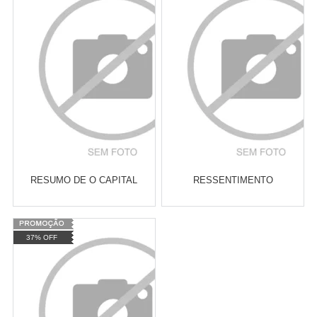
Atacado:
R$
2.550,90
(Apenas
Atacado:
R$
2.550,90
(Apenas
Revendedor)
Revendedor)
Cat:
ECONOMIA MARXISTA
Cat:
ECONOMIA MARXISTA
10
x
de
R$ 255,09
10
x
de
R$ 255,09
COMPRAR
COMPRAR
RESUMO DE O CAPITAL
RESSENTIMENTO
Varejo:
R$
4.050,70
Varejo:
R$
4.050,70
37% OFF
Atacado:
R$
2.550,90
(Apenas
Atacado:
R$
2.550,90
(Apenas
Revendedor)
Revendedor)
Cat:
MOVIMENTOS POLÍTICO-
Cat:
LITERATURA CLÁSSICA
10
x
de
R$ 255,09
10
x
de
R$ 255,09
SOCIAIS
COMPRAR
COMPRAR