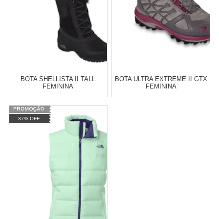
BOTA SHELLISTA II TALL
BOTA ULTRA EXTREME II GTX
FEMININA
FEMININA
Varejo:
R$
4.050,70
Varejo:
R$
4.050,70
37% OFF
Atacado:
R$
2.550,90
(Apenas
Atacado:
R$
2.550,90
(Apenas
Revendedor)
Revendedor)
Cat:
FEMININO
Cat:
FEMININO
10
x
de
R$ 255,09
10
x
de
R$ 255,09
COMPRAR
COMPRAR