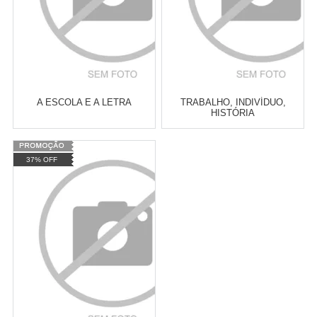
A ESCOLA E A LETRA
TRABALHO, INDIVÍDUO,
HISTÓRIA
Varejo:
R$
4.050,70
Varejo:
R$
4.050,70
37% OFF
Atacado:
R$
2.550,90
(Apenas
Atacado:
R$
2.550,90
(Apenas
Revendedor)
Revendedor)
Cat:
CONTO
Cat:
LITERATURA BRASILEIRA
10
x
de
R$ 255,09
10
x
de
R$ 255,09
COMPRAR
COMPRAR