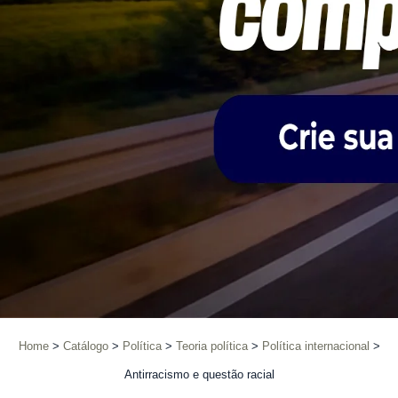
Home
Catálogo
Política
Teoria política
Política internacional
Antirracismo e questão racial