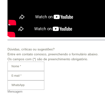
Dúvidas, críticas ou sugestões?
Entre em contato conosco, preenchendo o formulário abaixo.
Os campos com (*) são de preenchimento obrigatório.