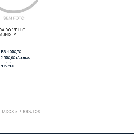
DA DO VELHO
MUNISTA
:
R$
4.050,70
$
2.550,90
(Apenas
vendedor)
ROMANCE
e
R$ 255,09
TRADOS
5
PRODUTOS