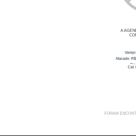
A AGEN
CO
Varejo
Atacado:
R
Re
Cat:
10
x
d
FORAM ENCON