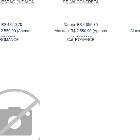
UESTÃO JUDAICA
SELVA CONCRETA
:
R$
4.050,70
Varejo:
R$
4.050,70
$
2.550,90
(Apenas
Atacado:
R$
2.550,90
(Apenas
Ataca
vendedor)
Revendedor)
ROMANCE
Cat:
ROMANCE
e
R$ 255,09
10
x
de
R$ 255,09