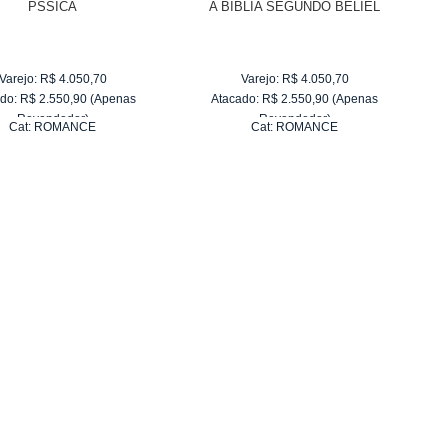
PSSICA
A BÍBLIA SEGUNDO BELIEL
Varejo:
R$
4.050,70
Varejo:
R$
4.050,70
do:
R$
2.550,90
(Apenas
Atacado:
R$
2.550,90
(Apenas
Revendedor)
Revendedor)
Cat:
ROMANCE
Cat:
ROMANCE
10
x
de
R$ 255,09
10
x
de
R$ 255,09