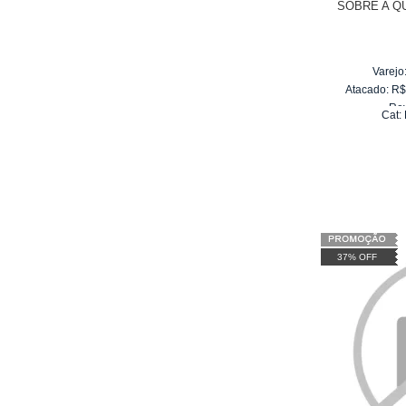
SOBRE A Q
Varejo
Atacado:
R
Re
Cat:
10
x
d
37% OFF