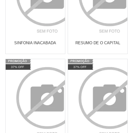
SINFONIA INACABADA
RESUMO DE O CAPITAL
Varejo:
R$
4.050,70
Varejo:
R$
4.050,70
37% OFF
37% OFF
Atacado:
R$
2.550,90
(Apenas
Atacado:
R$
2.550,90
(Apenas
Revendedor)
Revendedor)
Cat:
MOVIMENTOS POLÍTICO-
Cat:
MOVIMENTOS POLÍTICO-
10
x
de
R$ 255,09
10
x
de
R$ 255,09
SOCIAIS
SOCIAIS
COMPRAR
COMPRAR