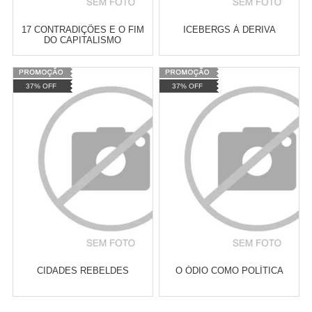
17 CONTRADIÇÕES E O FIM
ICEBERGS À DERIVA
DO CAPITALISMO
Varejo:
R$
4.050,70
Varejo:
R$
4.050,70
37% OFF
37% OFF
Atacado:
R$
2.550,90
(Apenas
Atacado:
R$
2.550,90
(Apenas
Revendedor)
Revendedor)
Cat:
ANTIRRACISMO E QUESTÃO
Cat:
MOVIMENTOS POLÍTICO-
10
x
de
R$ 255,09
10
x
de
R$ 255,09
RACIAL
SOCIAIS
COMPRAR
COMPRAR
CIDADES REBELDES
O ÓDIO COMO POLÍTICA