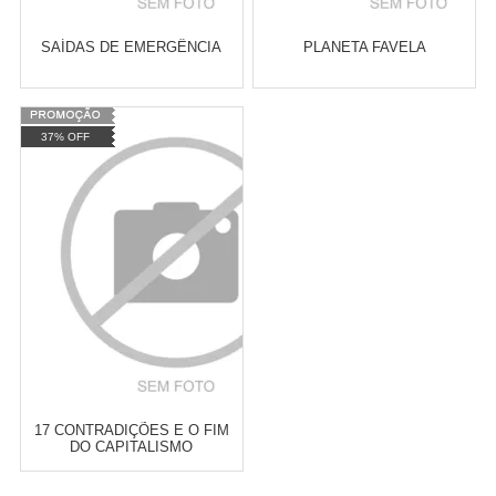
SAÍDAS DE EMERGÊNCIA
PLANETA FAVELA
Varejo:
R$
4.050,70
Varejo:
R$
4.050,70
37% OFF
Atacado:
R$
2.550,90
(Apenas
Atacado:
R$
2.550,90
(Apenas
Revendedor)
Revendedor)
Cat:
MOVIMENTOS URBANOS
Cat:
ESTÉTICA
10
x
de
R$ 255,09
10
x
de
R$ 255,09
COMPRAR
COMPRAR
17 CONTRADIÇÕES E O FIM
DO CAPITALISMO