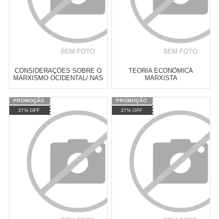
CONSIDERAÇÕES SOBRE O
TEORIA ECONÔMICA
MARXISMO OCIDENTAL/ NAS
MARXISTA
TRILHAS DO MATERIALISMO
HISTÓRICO
Varejo:
R$
4.050,70
Varejo:
R$
4.050,70
37% OFF
37% OFF
Atacado:
R$
2.550,90
(Apenas
Atacado:
R$
2.550,90
(Apenas
Revendedor)
Revendedor)
Cat:
URBANISMO E
Cat:
ANTIRRACISMO E QUESTÃO
10
x
de
R$ 255,09
10
x
de
R$ 255,09
PLANEJAMENTO URBANO
RACIAL
COMPRAR
COMPRAR