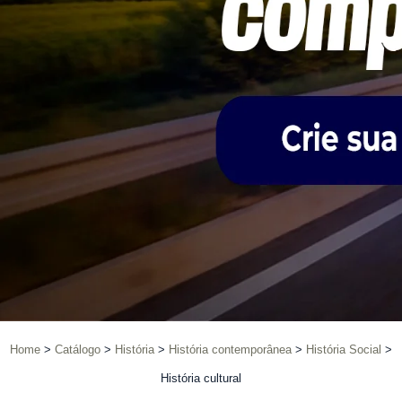
Home
Catálogo
História
História contemporânea
História Social
História cultural