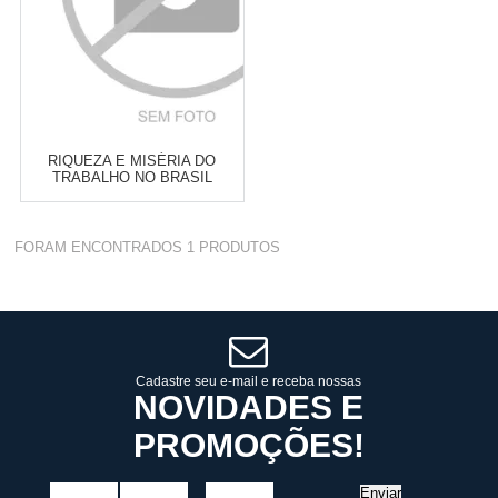
RIQUEZA E MISÉRIA DO
TRABALHO NO BRASIL
Varejo:
R$
4.050,70
FORAM ENCONTRADOS
1
PRODUTOS
Atacado:
R$
2.550,90
(Apenas
Revendedor)
Cat:
HISTÓRIA CULTURAL
10
x
de
R$ 255,09
COMPRAR
Cadastre seu e-mail e receba nossas
NOVIDADES E
PROMOÇÕES!
Enviar