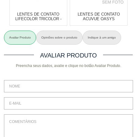
LENTES DE CONTATO
LENTES DE CONTATO
LIFECOLOR TRICOLOR -
ACUVUE OASYS
COM GRAU
ASTIGMATISMO
Varejo:
R$
4.050,70
Varejo:
R$
4.050,70
Avaliar Produto
Opiniões sobre o produto
Indique à um amigo
Atacado:
R$
2.550,90
(Apenas
Atacado:
R$
2.550,90
(Apenas
A
Revendedor)
Revendedor)
Cat:
COM GRAU
Cat:
ASTIGMATISMO
Ca
AVALIAR PRODUTO
10
x
de
R$ 255,09
10
x
de
R$ 255,09
Preencha seus dados, avalie e clique no botão Avaliar Produto.
COMPRAR
COMPRAR