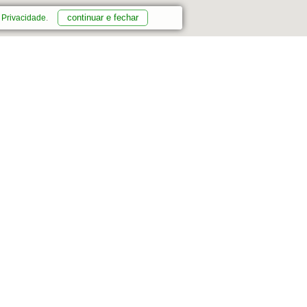
continuar e fechar
e Privacidade
.
ÁREA DO CLIENTE
Cadastre-se
Minha Conta
Meus Pedidos
Lista de Desejos