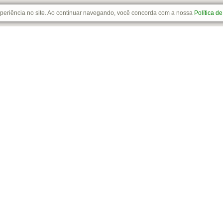
xperiência no site. Ao continuar navegando, você concorda com a nossa
Política d
INSTITUCIONAL
Como Comprar
Formas de Pagamento
Trocas e Devoluções
a
Política de Entrega
Política de Privacidade