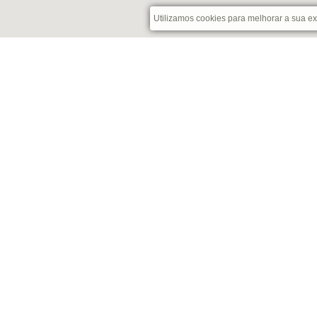
Utilizamos cookies para melhorar a sua e
ATENDIMENTO
SOBRE NÓS
(41) 3039 6901
Quem Somos
Nossas Lojas
(41) 3039 6901
Fale Conosco
atendimento@casadosparafusos.com
Compra Segur
Segunda à Sexta | 08h às 18h