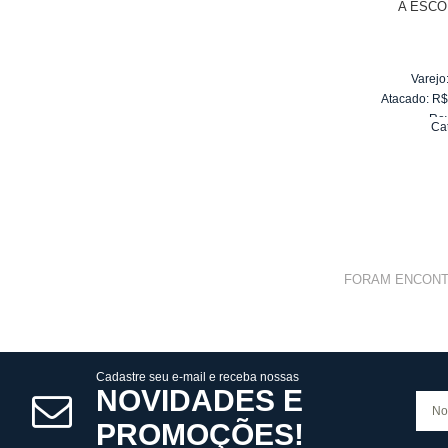
A ESCO
Varejo
Atacado:
R
Re
Ca
10
x
d
FORAM ENCON
Cadastre seu e-mail e receba nossas
NOVIDADES E
PROMOÇÕES!