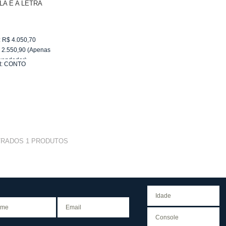
LA E A LETRA
:
R$
4.050,70
$
2.550,90
(Apenas
vendedor)
t:
CONTO
e
R$ 255,09
TRADOS
1
PRODUTOS