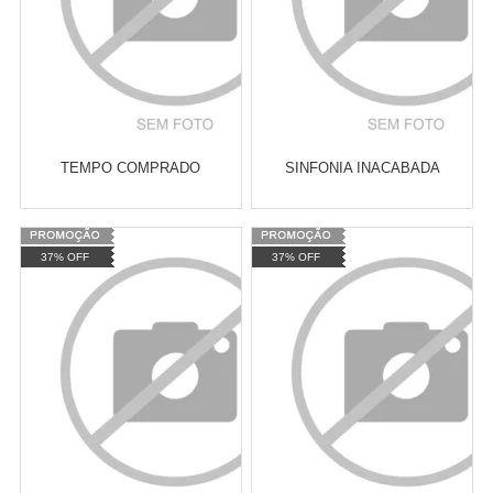
TEMPO COMPRADO
SINFONIA INACABADA
Varejo:
R$
4.050,70
Varejo:
R$
4.050,70
37% OFF
37% OFF
Atacado:
R$
2.550,90
(Apenas
Atacado:
R$
2.550,90
(Apenas
Revendedor)
Revendedor)
Cat:
POLÍTICA BRASILEIRA
Cat:
MOVIMENTOS POLÍTICO-
10
x
de
R$ 255,09
10
x
de
R$ 255,09
SOCIAIS
COMPRAR
COMPRAR