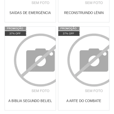
SAÍDAS DE EMERGÊNCIA
RECONSTRUINDO LÊNIN
Varejo:
R$
4.050,70
Varejo:
R$
4.050,70
37% OFF
37% OFF
Atacado:
R$
2.550,90
(Apenas
Atacado:
R$
2.550,90
(Apenas
Revendedor)
Revendedor)
Cat:
MOVIMENTOS URBANOS
Cat:
ANTIRRACISMO E QUESTÃO
10
x
de
R$ 255,09
10
x
de
R$ 255,09
RACIAL
COMPRAR
COMPRAR
A BÍBLIA SEGUNDO BELIEL
A ARTE DO COMBATE