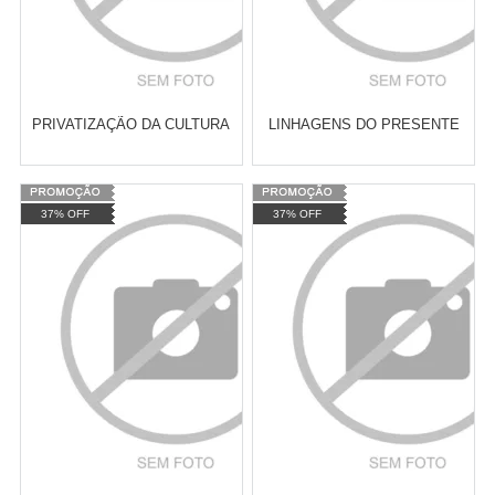
PRIVATIZAÇÃO DA CULTURA
LINHAGENS DO PRESENTE
Varejo:
R$
4.050,70
Varejo:
R$
4.050,70
37% OFF
37% OFF
Atacado:
R$
2.550,90
(Apenas
Atacado:
R$
2.550,90
(Apenas
Revendedor)
Revendedor)
Cat:
SOCIOLOGIA DA CULTURA
Cat:
ROMANCE
10
x
de
R$ 255,09
10
x
de
R$ 255,09
COMPRAR
COMPRAR