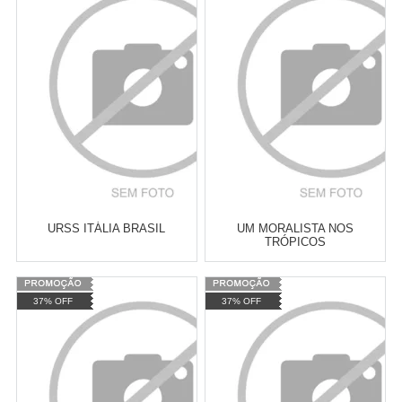
Atacado:
R$
2.550,90
(Apenas
Atacado:
R$
2.550,90
(Apenas
Revendedor)
Revendedor)
Cat:
HISTÓRIA
Cat:
ROMANCE
10
x
de
R$ 255,09
10
x
de
R$ 255,09
CONTEMPORÂNEA
COMPRAR
COMPRAR
URSS ITÁLIA BRASIL
UM MORALISTA NOS
TRÓPICOS
Varejo:
R$
4.050,70
Varejo:
R$
4.050,70
37% OFF
37% OFF
Atacado:
R$
2.550,90
(Apenas
Atacado:
R$
2.550,90
(Apenas
Revendedor)
Revendedor)
Cat:
POLÍTICA BRASILEIRA
Cat:
ROMANCE
10
x
de
R$ 255,09
10
x
de
R$ 255,09
COMPRAR
COMPRAR