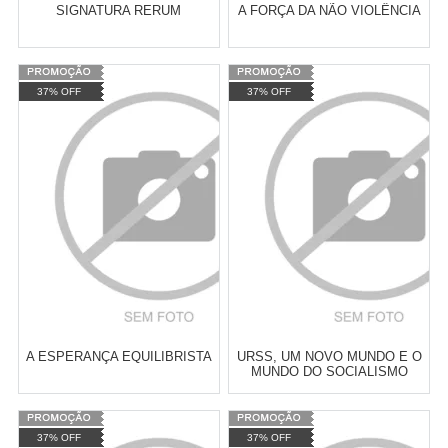
SIGNATURA RERUM
A FORÇA DA NÃO VIOLÊNCIA
Varejo:
R$
4.050,70
Varejo:
R$
4.050,70
37% OFF
37% OFF
Atacado:
R$
2.550,90
(Apenas
Atacado:
R$
2.550,90
(Apenas
Revendedor)
Revendedor)
Cat:
POLÍTICA BRASILEIRA
Cat:
MOVIMENTOS POLÍTICO-
10
x
de
R$ 255,09
10
x
de
R$ 255,09
SOCIAIS
COMPRAR
COMPRAR
A ESPERANÇA EQUILIBRISTA
URSS, UM NOVO MUNDO E O
MUNDO DO SOCIALISMO
Varejo:
R$
4.050,70
Varejo:
R$
4.050,70
37% OFF
37% OFF