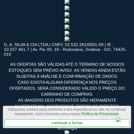
G. A. SILVA & CIA LTDA | CNPJ: 02.532.281/0001-59 | IE.:
10.027.461-7 | Av. Pio XII, 18 - Rodoviário, Goiânia - GO, 74425-
010
AS OFERTAS SÃO VÁLIDAS ATÉ O TÉRMINO DE NOSSOS
ESTOQUES SEM PRÉVIO AVISO. AS VENDAS AINDA ESTÃO
SUJEITAS À ANÁLISE E CONFIRMAÇÃO DE DADOS.
CASO EXISTA ALGUMA DIFERENÇA NOS PREÇOS
OFERTADOS, SERÁ CONSIDERADO VÁLIDO O PREÇO DO
CARRINHO DE COMPRAS.
AS IMAGENS DOS PRODUTOS SÃO MERAMENTE
ILUSTRATIVAS. ©COPYRIGHT. TODOS OS DIREITOS
Utilizamos cookies para melhorar a sua experiência no site. Ao continuar
RESERVADOS.
navegando, você concorda com a nossa
Política de Privacidade
.
Desenvolvido orgulhosamente por
continuar e fechar
Tecnologia