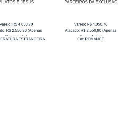
PILATOS E JESUS
PARCEIROS DA EXCLUSÃO
Varejo:
R$
4.050,70
Varejo:
R$
4.050,70
do:
R$
2.550,90
(Apenas
Atacado:
R$
2.550,90
(Apenas
Revendedor)
Revendedor)
TERATURA ESTRANGEIRA
Cat:
ROMANCE
10
x
de
R$ 255,09
10
x
de
R$ 255,09