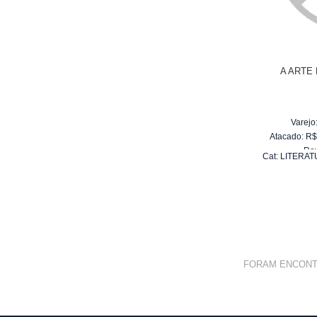
A ARTE
Varejo
Atacado:
R
Re
Cat:
LITERAT
10
x
d
FORAM ENCON