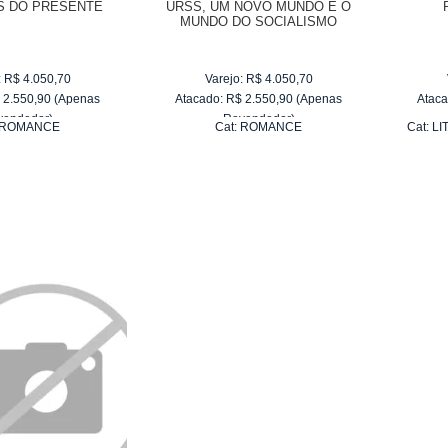
S DO PRESENTE
URSS, UM NOVO MUNDO E O
MUNDO DO SOCIALISMO
:
R$
4.050,70
Varejo:
R$
4.050,70
$
2.550,90
(Apenas
Atacado:
R$
2.550,90
(Apenas
Ataca
vendedor)
Revendedor)
ROMANCE
Cat:
ROMANCE
Cat:
LI
e
R$ 255,09
10
x
de
R$ 255,09