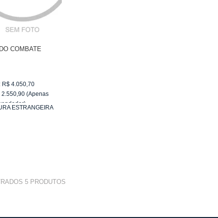
 DO COMBATE
:
R$
4.050,70
$
2.550,90
(Apenas
vendedor)
URA ESTRANGEIRA
e
R$ 255,09
TRADOS
5
PRODUTOS