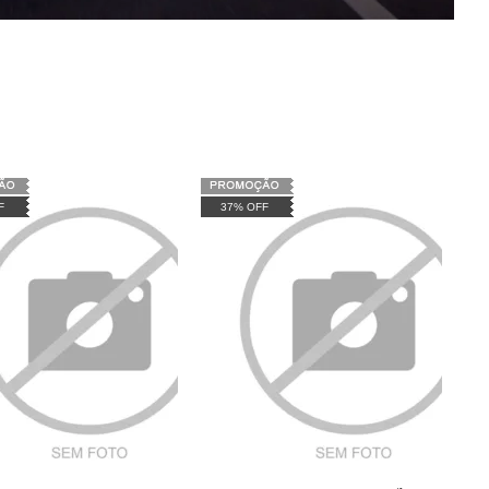
F
37% OFF