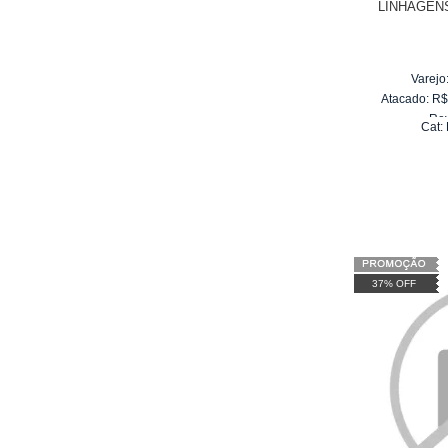
LINHAGEN
Varejo
Atacado:
R
Re
Cat:
10
x
d
37% OFF