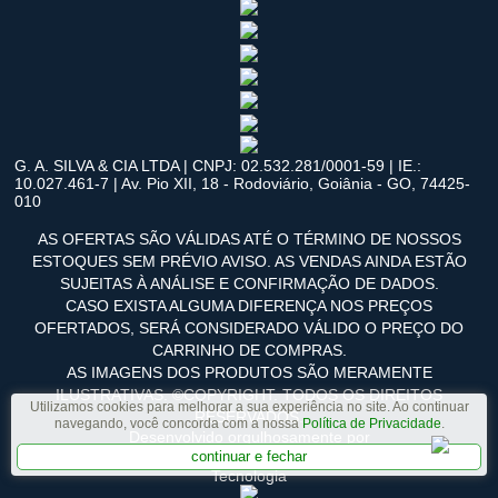
G. A. SILVA & CIA LTDA | CNPJ: 02.532.281/0001-59 | IE.:
10.027.461-7 | Av. Pio XII, 18 - Rodoviário, Goiânia - GO, 74425-
010
AS OFERTAS SÃO VÁLIDAS ATÉ O TÉRMINO DE NOSSOS
ESTOQUES SEM PRÉVIO AVISO. AS VENDAS AINDA ESTÃO
SUJEITAS À ANÁLISE E CONFIRMAÇÃO DE DADOS.
CASO EXISTA ALGUMA DIFERENÇA NOS PREÇOS
OFERTADOS, SERÁ CONSIDERADO VÁLIDO O PREÇO DO
CARRINHO DE COMPRAS.
AS IMAGENS DOS PRODUTOS SÃO MERAMENTE
ILUSTRATIVAS. ©COPYRIGHT. TODOS OS DIREITOS
Utilizamos cookies para melhorar a sua experiência no site. Ao continuar
RESERVADOS.
navegando, você concorda com a nossa
Política de Privacidade
.
Desenvolvido orgulhosamente por
continuar e fechar
Tecnologia