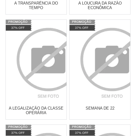
A TRANSPARÊNCIA DO
A LOUCURA DA RAZÃO
TEMPO
ECONÔMICA
Varejo:
R$
4.050,70
Varejo:
R$
4.050,70
37% OFF
37% OFF
Atacado:
R$
2.550,90
(Apenas
Atacado:
R$
2.550,90
(Apenas
Revendedor)
Revendedor)
Cat:
ROMANCE
Cat:
ECONOMIA MARXISTA
10
x
de
R$ 255,09
10
x
de
R$ 255,09
COMPRAR
COMPRAR
A LEGALIZAÇÃO DA CLASSE
SEMANA DE 22
OPERÁRIA
Varejo:
R$
4.050,70
Varejo:
R$
4.050,70
37% OFF
37% OFF