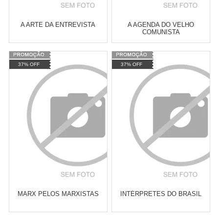
A ARTE DA ENTREVISTA
A AGENDA DO VELHO
COMUNISTA
Varejo:
R$
4.050,70
Varejo:
R$
4.050,70
37% OFF
37% OFF
Atacado:
R$
2.550,90
(Apenas
Atacado:
R$
2.550,90
(Apenas
Revendedor)
Revendedor)
Cat:
HISTÓRIA SOCIAL
Cat:
ROMANCE
10
x
de
R$ 255,09
10
x
de
R$ 255,09
COMPRAR
COMPRAR
MARX PELOS MARXISTAS
INTÉRPRETES DO BRASIL