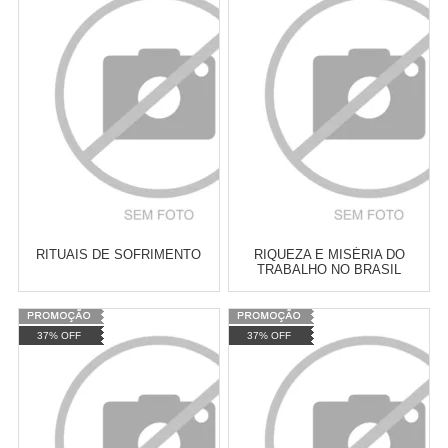
Atacado:
R$
2.550,90
(Apenas
Atacado:
R$
2.550,90
(Apenas
Revendedor)
Revendedor)
Cat:
SOCIOLOGIA DA CULTURA
Cat:
HISTÓRIA
10
x
de
R$ 255,09
10
x
de
R$ 255,09
CONTEMPORÂNEA
COMPRAR
COMPRAR
RITUAIS DE SOFRIMENTO
RIQUEZA E MISÉRIA DO
TRABALHO NO BRASIL
Varejo:
R$
4.050,70
Varejo:
R$
4.050,70
37% OFF
37% OFF
Atacado:
R$
2.550,90
(Apenas
Atacado:
R$
2.550,90
(Apenas
Revendedor)
Revendedor)
Cat:
SOCIOLOGIA DA CULTURA
Cat:
HISTÓRIA CULTURAL
10
x
de
R$ 255,09
10
x
de
R$ 255,09
COMPRAR
COMPRAR