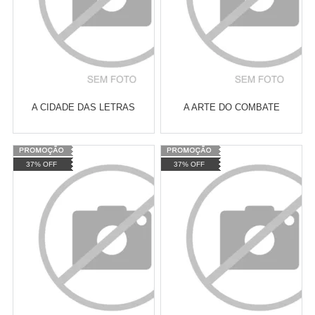
A CIDADE DAS LETRAS
A ARTE DO COMBATE
Varejo:
R$
4.050,70
Varejo:
R$
4.050,70
37% OFF
37% OFF
Atacado:
R$
2.550,90
(Apenas
Atacado:
R$
2.550,90
(Apenas
Revendedor)
Revendedor)
Cat:
CRÍTICA LITERÁRIA
Cat:
LITERATURA ESTRANGEIRA
10
x
de
R$ 255,09
10
x
de
R$ 255,09
COMPRAR
COMPRAR