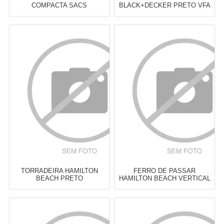
COMPACTA SACS
BLACK+DECKER PRETO VFA
Atacado:
R$
199,90
(Apenas
Atacado:
R$
209,00
(Apenas
Revendedor)
Revendedor)
6
x
de
R$ 33,32
6
x
de
R$ 34,83
Cat:
GRILL & SANDUICHEIRAS
Cat:
FERROS DE PASSAR &
ACESSÓRIOS
COMPRAR
COMPRAR
TORRADEIRA HAMILTON
FERRO DE PASSAR
BEACH PRETO
HAMILTON BEACH VERTICAL
2 EM 1 COM VAPORIZADOR
PRETO E AZUL
Atacado:
R$
209,00
(Apenas
Atacado:
R$
209,00
(Apenas
Revendedor)
Revendedor)