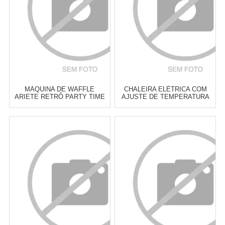
COMPRAR
COMPRAR
MÁQUINA DE WAFFLE
CHALEIRA ELÉTRICA COM
ARIETE RETRÔ PARTY TIME
AJUSTE DE TEMPERATURA
1973 VERMELHA
GOURMAND GRIS
BLACK+DECKER K2200G
Atacado:
R$
265,00
(Apenas
Atacado:
R$
279,00
(Apenas
Revendedor)
Revendedor)
6
x
de
R$ 44,17
6
x
de
R$ 46,50
Cat:
GRILL & SANDUICHEIRAS
Cat:
CHALEIRAS
COMPRAR
COMPRAR