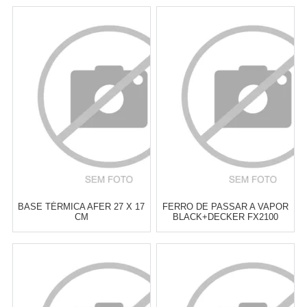
BASE TÉRMICA AFER 27 X 17
FERRO DE PASSAR A VAPOR
CM
BLACK+DECKER FX2100
AZUL
Atacado:
R$
85,00
(Apenas
Atacado:
R$
159,90
(Apenas
Revendedor)
Revendedor)
6
x
de
R$ 14,17
6
x
de
R$ 26,65
Cat:
FERROS DE PASSAR &
Cat:
FERROS DE PASSAR &
ACESSÓRIOS
ACESSÓRIOS