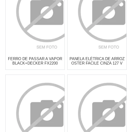
COMPRAR
COMPRAR
FERRO DE PASSAR A VAPOR
PANELA ELÉTRICA DE ARROZ
BLACK+DECKER FX2200
OSTER FACILE CINZA 127 V
VERMELHO
Atacado:
R$
169,00
(Apenas
Atacado:
R$
189,00
(Apenas
Revendedor)
Revendedor)
6
x
de
R$ 28,17
6
x
de
R$ 31,50
Cat:
FERROS DE PASSAR &
Cat:
PANELAS ELÉTRICAS
ACESSÓRIOS
COMPRAR
COMPRAR