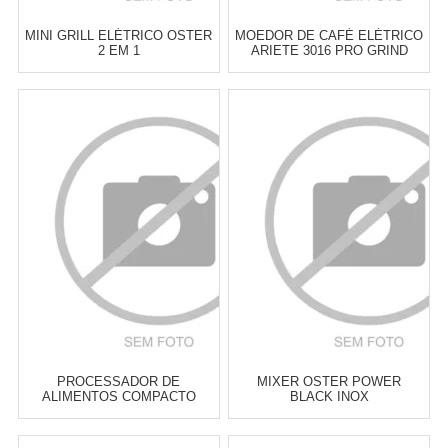
MINI GRILL ELÉTRICO OSTER
MOEDOR DE CAFÉ ELÉTRICO
2 EM 1
ARIETE 3016 PRO GRIND
Atacado:
R$
239,00
(Apenas
Atacado:
R$
239,00
(Apenas
Revendedor)
Revendedor)
6
x
de
R$ 39,83
6
x
de
R$ 39,83
Cat:
GRILL & SANDUICHEIRAS
Cat:
MOEDORES DE CAFÉ
COMPRAR
COMPRAR
PROCESSADOR DE
MIXER OSTER POWER
ALIMENTOS COMPACTO
BLACK INOX
OSTER 3 EM 1