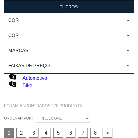
FILTROS:
COR
COR
MARCAS
FAIXAS DE PREÇO
Automotivo
Bike
FORAM ENCONTRADOS
170
PRODUTOS
ORDENAR POR:
SELECIONE
1
2
3
4
5
6
7
8
>