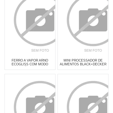
6
x
de
R$ 34,83
6
x
de
R$ 34,83
Cat:
TORRADEIRAS
Cat:
FERROS DE PASSAR &
ACESSÓRIOS
COMPRAR
COMPRAR
FERRO A VAPOR ARNO
MINI PROCESSADOR DE
ECOGLISS COM MODO
ALIMENTOS BLACK+DECKER
ECONÔMICO FEC1
MP120
Atacado:
R$
209,90
(Apenas
Atacado:
R$
219,00
(Apenas
Revendedor)
Revendedor)
6
x
de
R$ 34,98
6
x
de
R$ 36,50
Cat:
FERROS DE PASSAR &
Cat:
PROCESSADOR DE
ACESSÓRIOS
ALIMENTOS
COMPRAR
COMPRAR