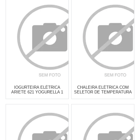
Atacado:
R$
249,00
(Apenas
Atacado:
R$
249,00
(Apenas
Revendedor)
Revendedor)
6
x
de
R$ 41,50
6
x
de
R$ 41,50
Cat:
PROCESSADOR DE
Cat:
MIXERS DE MÃO
ALIMENTOS
COMPRAR
COMPRAR
IOGURTEIRA ELÉTRICA
CHALEIRA ELÉTRICA COM
ARIETE 621 YOGURELLA 1
SELETOR DE TEMPERATURA
LITRO
BLACK+DECKER K2200
Atacado:
R$
249,00
(Apenas
Atacado:
R$
255,00
(Apenas
Revendedor)
Revendedor)
6
x
de
R$ 41,50
6
x
de
R$ 42,50
Cat:
ELETROS ESPECIAIS
Cat:
CHALEIRAS