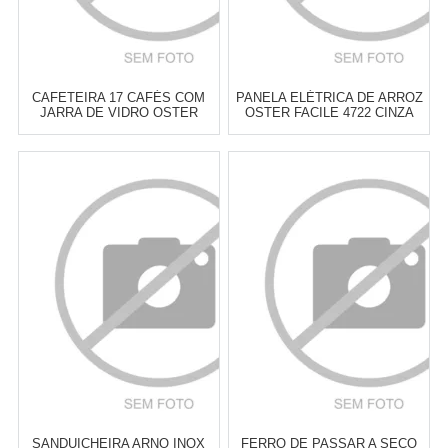
CAFETEIRA 17 CAFÉS COM
PANELA ELÉTRICA DE ARROZ
JARRA DE VIDRO OSTER
OSTER FACILE 4722 CINZA
BLACK
Atacado:
R$
199,00
(Apenas
Atacado:
R$
199,00
(Apenas
Revendedor)
Revendedor)
6
x
de
R$ 33,17
6
x
de
R$ 33,17
Cat:
MÁQUINAS DE CAFÉ
Cat:
PANELAS ELÉTRICAS
COMPRAR
COMPRAR
SANDUICHEIRA ARNO INOX
FERRO DE PASSAR A SECO