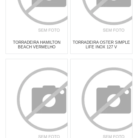
TORRADEIRA HAMILTON
TORRADEIRA OSTER SIMPLE
BEACH VERMELHO
LIFE INOX 127 V
Atacado:
R$
219,00
(Apenas
Atacado:
R$
229,00
(Apenas
Revendedor)
Revendedor)
6
x
de
R$ 36,50
6
x
de
R$ 38,17
Cat:
TORRADEIRAS
Cat:
TORRADEIRAS
COMPRAR
COMPRAR