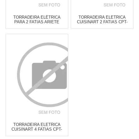
TORRADEIRA ELÉTRICA
TORRADEIRA ELETRICA
PARA 2 FATIAS ARIETE
CUISINART 2 FATIAS CPT-
VINTAGE VERDE
160BRB
Atacado:
R$
399,00
(Apenas
Atacado:
R$
749,00
(Apenas
Revendedor)
Revendedor)
6
x
de
R$ 66,50
6
x
de
R$ 124,83
Cat:
TORRADEIRAS
Cat:
TORRADEIRAS
COMPRAR
COMPRAR
TORRADEIRA ELETRICA
CUISINART 4 FATIAS CPT-
180BR