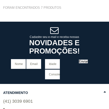
Atacado:
R$
1.299,00
(Apenas
FORAM ENCONTRADOS
7
PRODUTOS
Revendedor)
6
x
de
R$ 216,50
Cat:
TORRADEIRAS
COMPRAR
Cadastre seu e-mail e receba nossas
NOVIDADES E
PROMOÇÕES!
Enviar
ATENDIMENTO
(41) 3039 6901