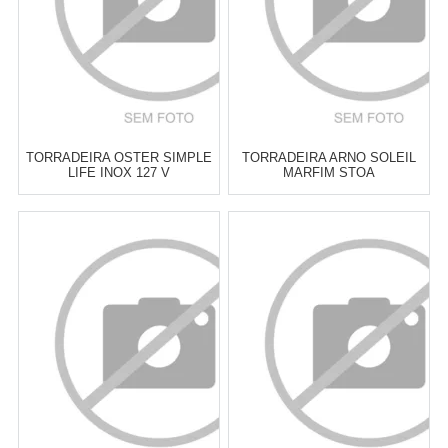
TORRADEIRA OSTER SIMPLE
TORRADEIRA ARNO SOLEIL
LIFE INOX 127 V
MARFIM STOA
Atacado:
R$
229,00
(Apenas
Atacado:
R$
299,90
(Apenas
Revendedor)
Revendedor)
6
x
de
R$ 38,17
6
x
de
R$ 49,98
Cat:
TORRADEIRAS
Cat:
TORRADEIRAS
COMPRAR
COMPRAR