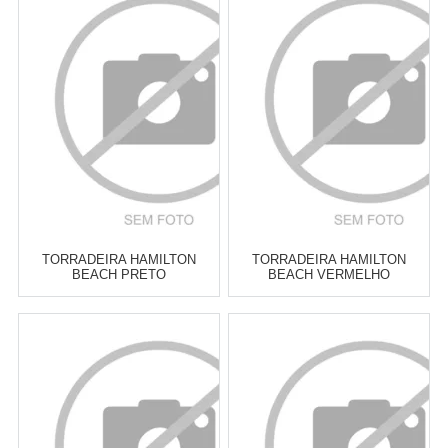
TORRADEIRA HAMILTON
TORRADEIRA HAMILTON
BEACH PRETO
BEACH VERMELHO
Atacado:
R$
209,00
(Apenas
Atacado:
R$
219,00
(Apenas
Revendedor)
Revendedor)
6
x
de
R$ 34,83
6
x
de
R$ 36,50
Cat:
TORRADEIRAS
Cat:
TORRADEIRAS
COMPRAR
COMPRAR