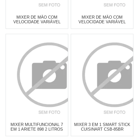
MIXER DE MÃO COM
MIXER DE MÃO COM
VELOCIDADE VARIÁVEL
VELOCIDADE VARIÁVEL
KITCHENAID EMPIRE RED
KITCHENAID BLACK MATTE
Atacado:
R$
539,00
(Apenas
Atacado:
R$
539,00
(Apenas
Revendedor)
Revendedor)
6
x
de
R$ 89,83
6
x
de
R$ 89,83
Cat:
MIXERS DE MÃO
Cat:
MIXERS DE MÃO
COMPRAR
COMPRAR
MIXER MULTIFUNCIONAL 7
MIXER 3 EM 1 SMART STICK
EM 1 ARIETE 898 2 LITROS
CUISINART CSB-85BR