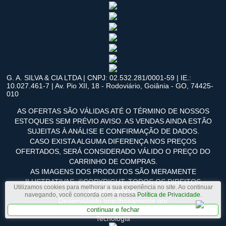
G. A. SILVA & CIA LTDA | CNPJ: 02.532.281/0001-59 | IE.:
10.027.461-7 | Av. Pio XII, 18 - Rodoviário, Goiânia - GO, 74425-
010
AS OFERTAS SÃO VÁLIDAS ATÉ O TÉRMINO DE NOSSOS
ESTOQUES SEM PRÉVIO AVISO. AS VENDAS AINDA ESTÃO
SUJEITAS À ANÁLISE E CONFIRMAÇÃO DE DADOS.
CASO EXISTA ALGUMA DIFERENÇA NOS PREÇOS
OFERTADOS, SERÁ CONSIDERADO VÁLIDO O PREÇO DO
CARRINHO DE COMPRAS.
AS IMAGENS DOS PRODUTOS SÃO MERAMENTE
ILUSTRATIVAS. ©COPYRIGHT. TODOS OS DIREITOS
Utilizamos cookies para melhorar a sua experiência no site. Ao continuar
RESERVADOS.
navegando, você concorda com a nossa
Política de Privacidade
.
Desenvolvido orgulhosamente por
continuar e fechar
Tecnologia