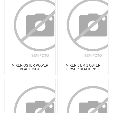
MIXER OSTER POWER
MIXER 3 EM 1 OSTER
BLACK INOX
POWER BLACK INOX
Atacado:
R$
249,00
(Apenas
Atacado:
R$
329,00
(Apenas
Revendedor)
Revendedor)
6
x
de
R$ 41,50
6
x
de
R$ 54,83
Cat:
MIXERS DE MÃO
Cat:
MIXERS DE MÃO
COMPRAR
COMPRAR