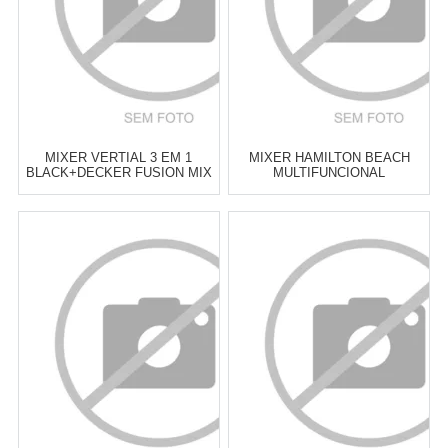
MIXER VERTIAL 3 EM 1
MIXER HAMILTON BEACH
BLACK+DECKER FUSION MIX
MULTIFUNCIONAL
Atacado:
R$
479,00
(Apenas
Atacado:
R$
495,00
(Apenas
Revendedor)
Revendedor)
6
x
de
R$ 79,83
6
x
de
R$ 82,50
Cat:
MIXERS DE MÃO
Cat:
MIXERS DE MÃO
COMPRAR
COMPRAR