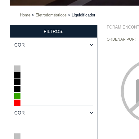
Home
Eletrodomésticos
Liquidificador
FORAM ENCON
FILTROS:
ORDENAR POR:
COR
COR