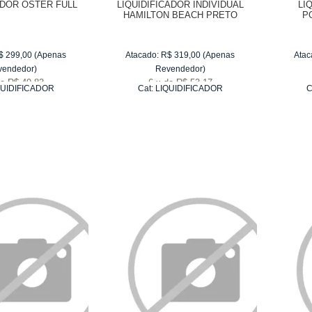
ADOR OSTER FULL
LIQUIDIFICADOR INDIVIDUAL
LI
HAMILTON BEACH PRETO
P
$
299,00
(Apenas
Atacado:
R$
319,00
(Apenas
Atac
vendedor)
Revendedor)
e
R$ 49,83
6
x
de
R$ 53,17
QUIDIFICADOR
Cat:
LIQUIDIFICADOR
C