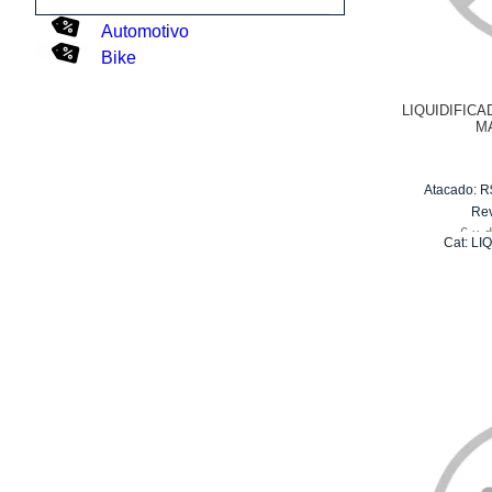
Automotivo
Bike
LIQUIDIFIC
M
Atacado:
R
Re
6
x
d
Cat:
LI