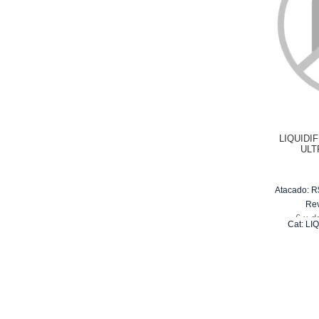
LIQUIDI
ULT
Atacado:
R
Re
6
x
d
Cat:
LI