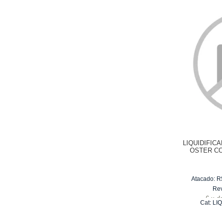
LIQUIDIFIC
OSTER C
VERMELH
Atacado:
R
Re
6
x
d
Cat:
LI