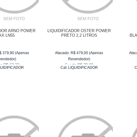
ADOR ARNO POWER
LIQUIDIFICADOR OSTER POWER
AX LN55
PRETO 2,2 LITROS
BL
$
379,90
(Apenas
Atacado:
R$
479,00
(Apenas
Atac
vendedor)
Revendedor)
e
R$ 63,32
6
x
de
R$ 79,83
QUIDIFICADOR
Cat:
LIQUIDIFICADOR
C