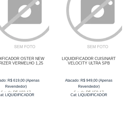
DIFICADOR OSTER NEW
LIQUIDIFICADOR CUISINART
RIZER VERMELHO 1,25
VELOCITY ULTRA SPB
LITROS
ado:
R$
619,00
(Apenas
Atacado:
R$
949,00
(Apenas
Revendedor)
Revendedor)
6
x
de
R$ 103,17
6
x
de
R$ 158,17
at:
LIQUIDIFICADOR
Cat:
LIQUIDIFICADOR