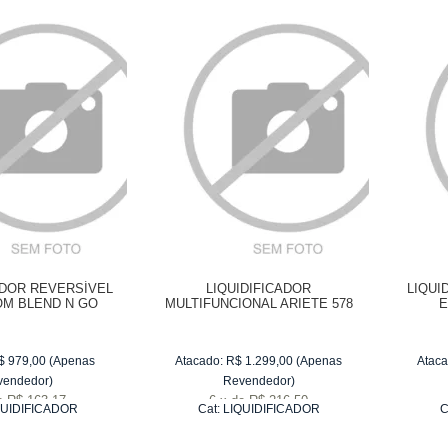
ADOR REVERSÍVEL
LIQUIDIFICADOR
LIQUI
OM BLEND N GO
MULTIFUNCIONAL ARIETE 578
E
O 1,5 LITROS
BLEND & HEAT 2 LITROS
$
979,00
(Apenas
Atacado:
R$
1.299,00
(Apenas
Ataca
vendedor)
Revendedor)
e
R$ 163,17
6
x
de
R$ 216,50
QUIDIFICADOR
Cat:
LIQUIDIFICADOR
C