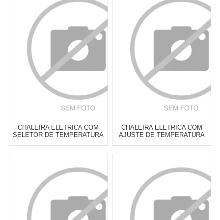
CHALEIRA ELÉTRICA COM
CHALEIRA ELÉTRICA COM
SELETOR DE TEMPERATURA
AJUSTE DE TEMPERATURA
BLACK+DECKER K2200
GOURMAND GRIS
BLACK+DECKER K2200G
Atacado:
R$
255,00
(Apenas
Atacado:
R$
279,00
(Apenas
Revendedor)
Revendedor)
6
x
de
R$ 42,50
6
x
de
R$ 46,50
Cat:
CHALEIRAS
Cat:
CHALEIRAS
COMPRAR
COMPRAR