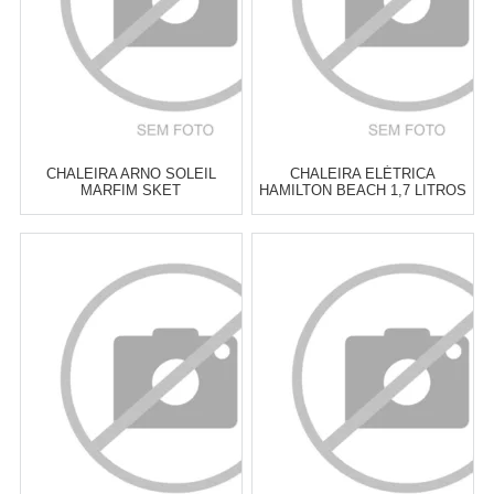
CHALEIRA ARNO SOLEIL
CHALEIRA ELÉTRICA
MARFIM SKET
HAMILTON BEACH 1,7 LITROS
Atacado:
R$
299,90
(Apenas
Atacado:
R$
359,00
(Apenas
Revendedor)
Revendedor)
6
x
de
R$ 49,98
6
x
de
R$ 59,83
Cat:
CHALEIRAS
Cat:
CHALEIRAS
COMPRAR
COMPRAR