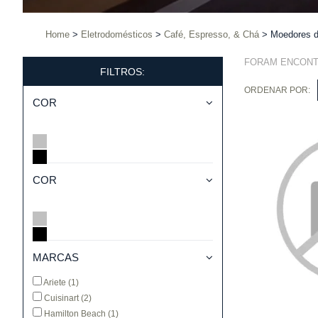
Home
Eletrodomésticos
Café, Espresso, & Chá
Moedores d
FORAM ENCON
FILTROS:
ORDENAR POR:
COR
COR
MARCAS
Ariete
(1)
Cuisinart
(2)
Hamilton Beach
(1)