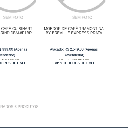
 CAFÉ CUISINART
MOEDOR DE CAFÉ TRAMONTINA
RIND DBM-8P1BR
BY BREVILLE EXPRESS PRATA
$
999,00
(Apenas
Atacado:
R$
2.549,00
(Apenas
vendedor)
Revendedor)
e
R$ 166,50
10
x
de
R$ 254,90
ORES DE CAFÉ
Cat:
MOEDORES DE CAFÉ
TRADOS
6
PRODUTOS