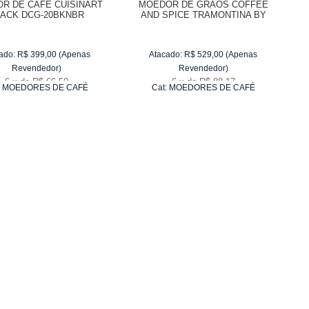
R DE CAFÉ CUISINART
MOEDOR DE GRÃOS COFFEE
LACK DCG-20BKNBR
AND SPICE TRAMONTINA BY
BREVILLE
ado:
R$
399,00
(Apenas
Atacado:
R$
529,00
(Apenas
Revendedor)
Revendedor)
6
x
de
R$ 66,50
6
x
de
R$ 88,17
:
MOEDORES DE CAFÉ
Cat:
MOEDORES DE CAFÉ