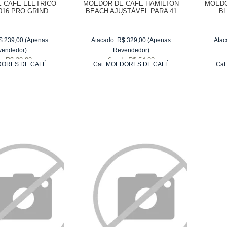
 CAFÉ ELÉTRICO
MOEDOR DE CAFÉ HAMILTON
MOEDO
016 PRO GRIND
BEACH AJUSTÁVEL PARA 41
B
XÍCARAS
$
239,00
(Apenas
Atacado:
R$
329,00
(Apenas
Atac
vendedor)
Revendedor)
e
R$ 39,83
6
x
de
R$ 54,83
ORES DE CAFÉ
Cat:
MOEDORES DE CAFÉ
Cat