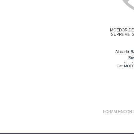
MOEDOR DE
SUPREME G
Atacado:
R
Re
6
x
d
Cat:
MOED
FORAM ENCON