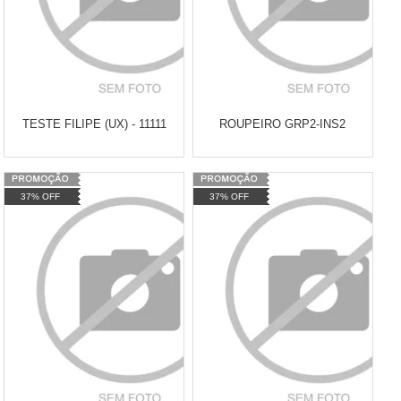
TESTE FILIPE (UX) - 11111
ROUPEIRO GRP2-INS2
Varejo:
R$
2.000,00
Atacado:
R$
1.900,00
(Apenas
37% OFF
37% OFF
Atacado:
R$
1.500,00
(Apenas
Revendedor)
9
x
de
R$ 211,11
Revendedor)
Cat:
Cat:
ROUPEIRO EM AÇO
7
x
de
R$ 214,29
COMPRAR
COMPRAR