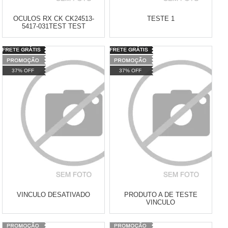
OCULOS RX CK CK24513-
TESTE 1
5417-031TEST TEST
Varejo:
R$
4.050,70
Varejo:
R$
4.050,70
Atacado:
R$
2.550,90
(Apenas
Atacado:
R$
2.550,90
(Apenas
37% OFF
37% OFF
Revendedor)
Revendedor)
Cat:
Cat:
10
x
de
R$ 255,09
10
x
de
R$ 255,09
COMPRAR
COMPRAR
VINCULO DESATIVADO
PRODUTO A DE TESTE
VINCULO