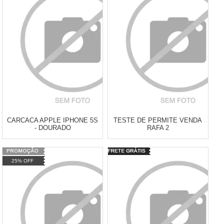
CARCACA APPLE IPHONE 5S
TESTE DE PERMITE VENDA
- DOURADO
RAFA 2
Atacado:
R$
3,00
(Apenas
Varejo:
R$
43,90
25% OFF
Revendedor)
Atacado:
R$
19,90
(Apenas
Revendedor)
Cat:
Cat:
AVENTURA
3
x
de
R$ 6,63
COMPRAR
COMPRAR