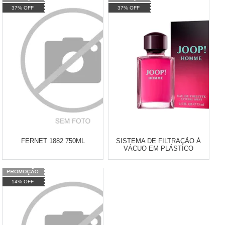
37% OFF
37% OFF
Cat:
Cat:
TELEVENDAS TESTE DE
TELEVENDAS TESTE DE
TELEVENDAS
TELEVENDAS
ESTAMOS EFETUANDO
ESTAMOS EFETUANDO
TESTES
TESTES
FERNET 1882 750ML
SISTEMA DE FILTRAÇÃO À
VÁCUO EM PLÁSTICO
MEMBRANA EM PES
Varejo:
R$
4.050,70
Varejo:
R$
4.050,70
14% OFF
Atacado:
R$
2.550,90
(Apenas
Atacado:
R$
2.550,90
(Apenas
Revendedor)
Revendedor)
Cat:
BITTER
Cat:
TODOS PRODUTOS
10
x
de
R$ 255,09
10
x
de
R$ 255,09