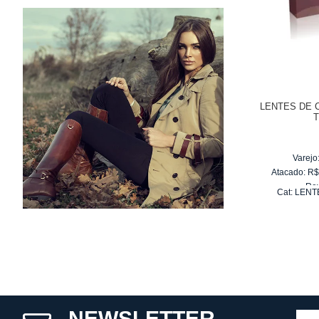
LENTES DE 
Varejo
Atacado:
R
Re
Cat:
LENT
10
x
d
NEWSLETTER