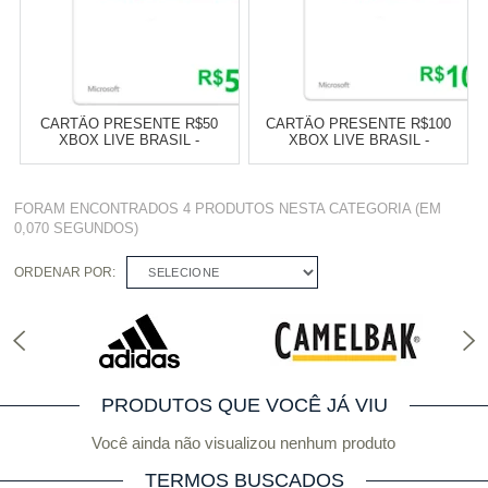
CARTÃO PRESENTE R$50
CARTÃO PRESENTE R$100
XBOX LIVE BRASIL -
XBOX LIVE BRASIL -
MICROSOFT
MICROSOFT
Varejo:
R$
4.050,70
Varejo:
R$
4.050,70
FORAM ENCONTRADOS
4 PRODUTOS
NESTA CATEGORIA (EM
Atacado:
R$
2.550,90
(Apenas
Atacado:
R$
2.550,90
(Apenas
0,070 SEGUNDOS)
Revendedor)
Revendedor)
Cat:
GIFT CARD
Cat:
GIFT CARD
10
x
de
R$ 255,09
10
x
de
R$ 255,09
ORDENAR POR:
SELECIONE
COMPRAR
COMPRAR
PRODUTOS QUE VOCÊ JÁ VIU
Você ainda não visualizou nenhum produto
TERMOS BUSCADOS