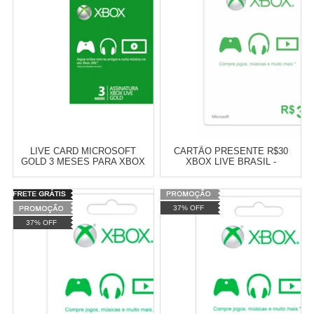
LIVE CARD MICROSOFT
CARTÃO PRESENTE R$30
GOLD 3 MESES PARA XBOX
XBOX LIVE BRASIL -
360
MICROSOFT
Varejo:
R$
4.050,70
Varejo:
R$
4.050,70
37% OFF
Atacado:
R$
2.550,90
(Apenas
Atacado:
R$
2.550,90
(Apenas
37% OFF
Revendedor)
Revendedor)
Cat:
GIFT CARD
Cat:
GIFT CARD
10
x
de
R$ 255,09
10
x
de
R$ 255,09
COMPRAR
COMPRAR