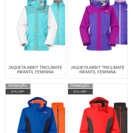
Cat:
PROTEÇÃO TÉRMICA
Cat:
PROTEÇÃO TÉRMICA
10
x
de
R$ 255,09
TELEVENDAS TESTE DE
COMPRAR
TELEVENDAS
ESTAMOS EFETUANDO
TESTES
JAQUETA ABBIT TRICLIMATE
JAQUETA ABBIT TRICLIMATE
INFANTIL FEMININA
INFANTIL FEMININA
Varejo:
R$
4.050,70
Varejo:
R$
4.050,70
37% OFF
37% OFF
Atacado:
R$
2.550,90
(Apenas
Atacado:
R$
2.550,90
(Apenas
Revendedor)
Revendedor)
Cat:
IMPERMEÁVEL
Cat:
IMPERMEÁVEL
10
x
de
R$ 255,09
10
x
de
R$ 255,09
COMPRAR
COMPRAR