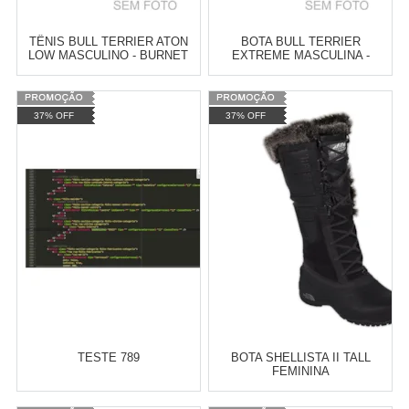
COMPRAR
TÊNIS BULL TERRIER ATON
BOTA BULL TERRIER
LOW MASCULINO - BURNET
EXTREME MASCULINA -
BURNET
Varejo:
R$
4.050,70
Varejo:
R$
4.050,70
37% OFF
37% OFF
Atacado:
R$
2.550,90
(Apenas
Atacado:
R$
2.550,90
(Apenas
Revendedor)
Revendedor)
Cat:
PERFORMANCE
Cat:
PERFORMANCE
10
x
de
R$ 255,09
10
x
de
R$ 255,09
COMPRAR
COMPRAR
TESTE 789
BOTA SHELLISTA II TALL
FEMININA