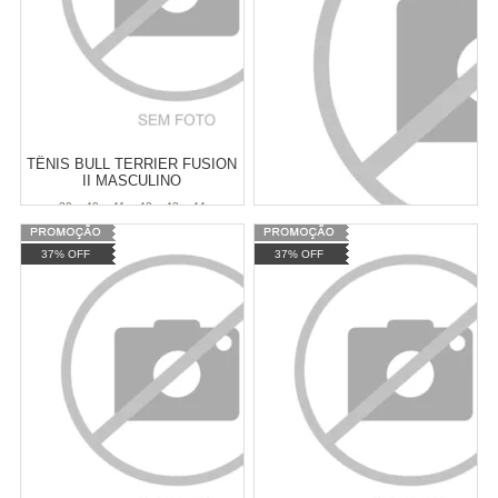
TÊNIS BULL TERRIER FUSION
II MASCULINO
39
40
41
42
43
44
Varejo:
R$
399,90
37% OFF
37% OFF
Atacado:
R$
349,90
(Apenas
Revendedor)
Cat:
PERFORMANCE
6
x
de
R$ 58,32
CAMISETA
COMPRAR
Varejo:
R$
4.050,70
Atacado:
R$
2.550,90
(Apenas
Revendedor)
Cat:
MASCULINO
10
x
de
R$ 255,09