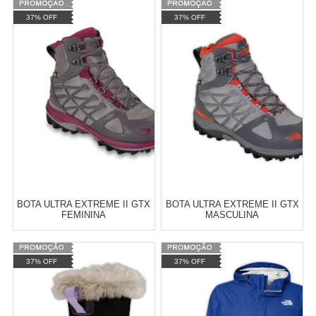
Varejo:
R$
4.050,70
Varejo:
R$
4.050,70
37% OFF
37% OFF
Atacado:
R$
2.550,90
(Apenas
Atacado:
R$
2.550,90
(Apenas
Revendedor)
Revendedor)
Cat:
CALÇADOS
Cat:
FEMININO
10
x
de
R$ 255,09
10
x
de
R$ 255,09
COMPRAR
COMPRAR
BOTA ULTRA EXTREME II GTX
BOTA ULTRA EXTREME II GTX
FEMININA
MASCULINA
Varejo:
R$
4.050,70
37% OFF
37% OFF
Atacado:
R$
2.550,90
(Apenas
Revendedor)
Cat:
FEMININO
Cat:
MASCULINO
10
x
de
R$ 255,09