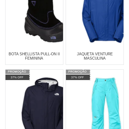
TELEVENDAS TESTE DE
COMPRAR
TELEVENDAS
ESTAMOS EFETUANDO
TESTES
BOTA SHELLISTA PULL-ON II
JAQUETA VENTURE
FEMININA
MASCULINA
Varejo:
R$
4.050,70
Varejo:
R$
4.050,70
37% OFF
37% OFF
Atacado:
R$
2.550,90
(Apenas
Atacado:
R$
2.550,90
(Apenas
Revendedor)
Revendedor)
Cat:
COMPRE POR
Cat:
MASCULINO
10
x
de
R$ 255,09
10
x
de
R$ 255,09
COMPRAR
COMPRAR