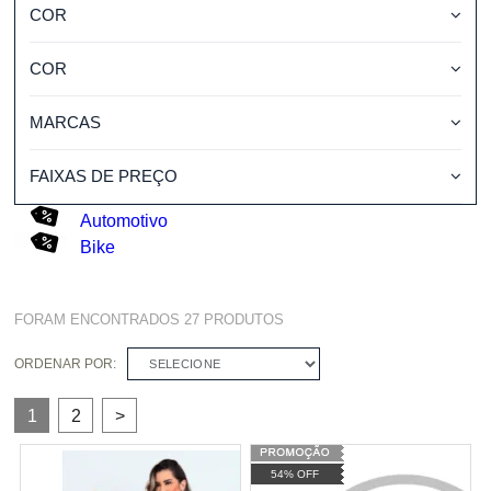
COR
COR
MARCAS
FAIXAS DE PREÇO
Automotivo
Bike
FORAM ENCONTRADOS
27
PRODUTOS
ORDENAR POR:
SELECIONE
1
2
>
54% OFF