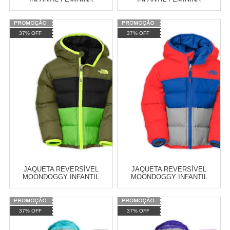
Varejo:
R$
4.050,70
Varejo:
R$
4.050,70
37% OFF
37% OFF
Atacado:
R$
2.550,90
(Apenas
Atacado:
R$
2.550,90
(Apenas
Revendedor)
Revendedor)
Cat:
IMPERMEÁVEL
Cat:
IMPERMEÁVEL
10
x
de
R$ 255,09
10
x
de
R$ 255,09
COMPRAR
COMPRAR
JAQUETA REVERSÍVEL
JAQUETA REVERSÍVEL
MOONDOGGY INFANTIL
MOONDOGGY INFANTIL
MASCULINA
MASCULINA
Varejo:
R$
4.050,70
37% OFF
37% OFF
Atacado:
R$
2.550,90
(Apenas
Revendedor)