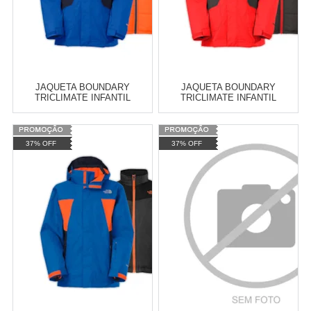
JAQUETA BOUNDARY
JAQUETA BOUNDARY
TRICLIMATE INFANTIL
TRICLIMATE INFANTIL
MASCULINO
MASCULINA
Varejo:
R$
4.050,70
Varejo:
R$
4.050,70
37% OFF
37% OFF
Atacado:
R$
2.550,90
(Apenas
Atacado:
R$
2.550,90
(Apenas
Revendedor)
Revendedor)
Cat:
COMPRE POR
Cat:
IMPERMEÁVEL
10
x
de
R$ 255,09
10
x
de
R$ 255,09
COMPRAR
COMPRAR