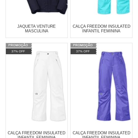
JAQUETA VENTURE
CALÇA FREEDOM INSULATED
MASCULINA
INFANTIL FEMININA
Varejo:
R$
4.050,70
Varejo:
R$
4.050,70
37% OFF
37% OFF
Atacado:
R$
2.550,90
(Apenas
Atacado:
R$
2.550,90
(Apenas
Revendedor)
Revendedor)
Cat:
MASCULINO
Cat:
IMPERMEÁVEL
10
x
de
R$ 255,09
10
x
de
R$ 255,09
COMPRAR
COMPRAR
CALÇA FREEDOM INSULATED
CALÇA FREEDOM INSULATED
INFANTIL FEMININA
INFANTIL FEMININA