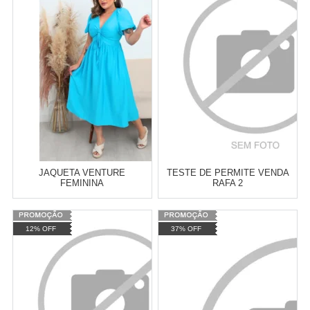
JAQUETA VENTURE
TESTE DE PERMITE VENDA
FEMININA
RAFA 2
Atacado:
R$
0,00
(Apenas
Varejo:
R$
43,90
12% OFF
37% OFF
Revendedor)
Atacado:
R$
19,90
(Apenas
Revendedor)
Cat:
RAFAELANOVEMBRO2022
Cat:
AVENTURA
3
x
de
R$ 6,63
COMPRAR
COMPRAR