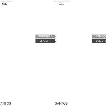
vendedor)
Revendedor)
Cat:
Cat:
de
R$ 33,33
6
x
de
R$ 33,33
95% OFF
95% OF
SANTOS
SANTOS