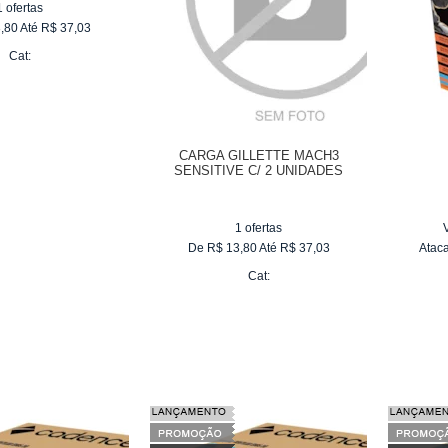
1
ofertas
,80
Até
R$
37,03
Cat:
CARGA GILLETTE MACH3
SENSITIVE C/ 2 UNIDADES
1
ofertas
De
R$
13,80
Até
R$
37,03
Atac
Cat: