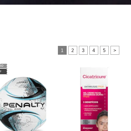
1
2
3
4
5
>
F