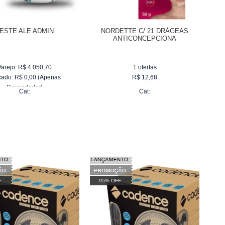
ESTE ALE ADMIN
NORDETTE C/ 21 DRÁGEAS
ANTICONCEPCIONA
Varejo:
R$
4.050,70
1
ofertas
cado:
R$
0,00
(Apenas
R$
12,68
Revendedor)
Cat:
Cat:
F
95% OFF