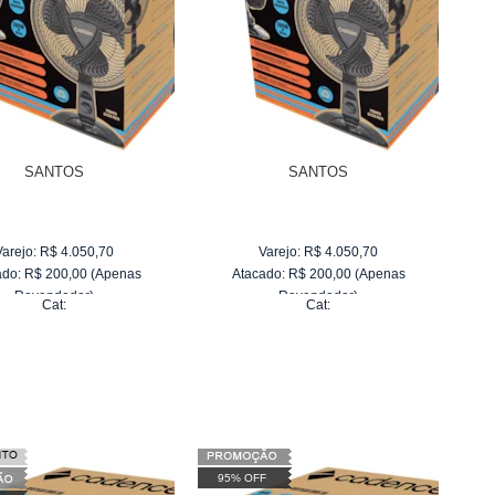
SANTOS
SANTOS
Varejo:
R$
4.050,70
Varejo:
R$
4.050,70
ado:
R$
200,00
(Apenas
Atacado:
R$
200,00
(Apenas
Revendedor)
Revendedor)
Cat:
Cat:
6
x
de
R$ 33,33
6
x
de
R$ 33,33
95% OFF