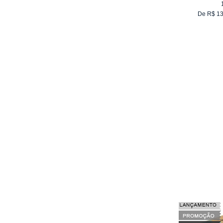
De
R$
13