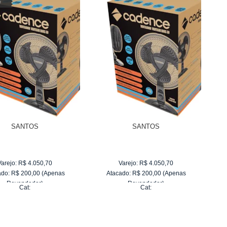
F
SANTOS
SANTOS
Varejo:
R$
4.050,70
Varejo:
R$
4.050,70
ado:
R$
200,00
(Apenas
Atacado:
R$
200,00
(Apenas
Revendedor)
Revendedor)
Cat:
Cat:
6
x
de
R$ 33,33
6
x
de
R$ 33,33