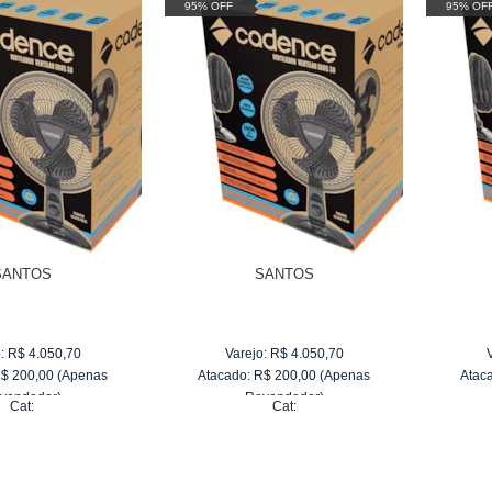
95% OFF
95% OF
SANTOS
SANTOS
:
R$
4.050,70
Varejo:
R$
4.050,70
R$
200,00
(Apenas
Atacado:
R$
200,00
(Apenas
Atac
vendedor)
Revendedor)
Cat:
Cat:
de
R$ 33,33
6
x
de
R$ 33,33