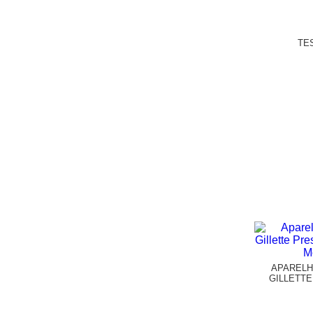
TE
APARELH
GILLETT
ULTRAG