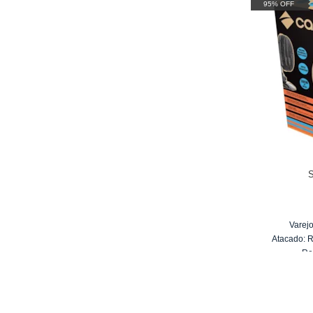
95% OFF
Varejo
Atacado:
Re
6
x