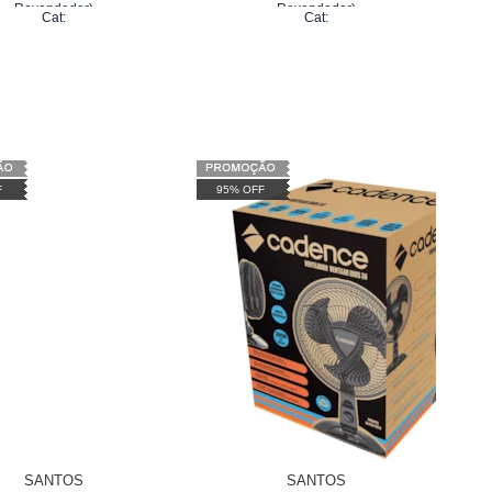
Revendedor)
Revendedor)
Cat:
Cat:
6
x
de
R$ 33,33
6
x
de
R$ 33,33
F
95% OFF
SANTOS
SANTOS