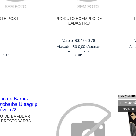
STE POST
PRODUTO EXEMPLO DE
T
CADASTRO
Varejo:
R$
4.050,70
Atacado:
R$
0,00
(Apenas
Ata
Revendedor)
Cat:
Cat:
95% OF
O DE BARBEAR
E PRESTOBARBA
RIP MÓVEL C/2