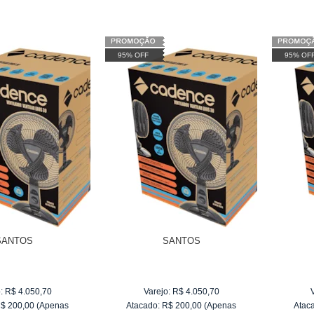
95% OFF
95% OF
SANTOS
SANTOS
:
R$
4.050,70
Varejo:
R$
4.050,70
R$
200,00
(Apenas
Atacado:
R$
200,00
(Apenas
Atac