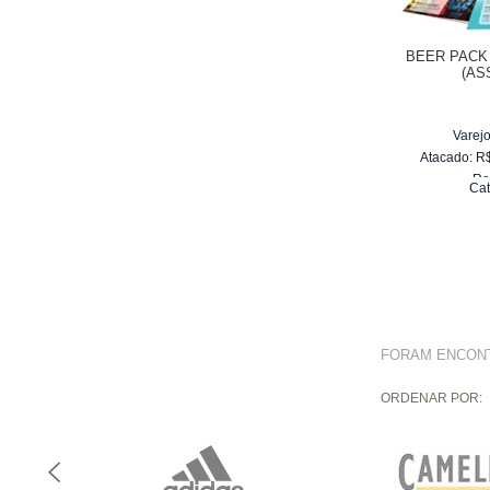
BEER PACK
(AS
Varejo
Atacado:
R
Re
Cat
10
x
FORAM ENCO
ORDENAR POR: