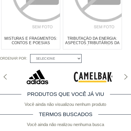
MISTURAS E FRAGMENTOS:
TRIBUTAÇÃO DA ENERGIA:
CONTOS E POESIAS
ASPECTOS TRIBUTÁRIOS DA
INTEGRAÇÃO ENERGÉTICA
NA AMÉRICA DO SUL
ORDENAR POR:
SELECIONE
Atacado:
R$
59,90
(Apenas
Atacado:
R$
74,90
(Apenas
Revendedor)
Revendedor)
6
x
de
R$ 9,98
6
x
de
R$ 12,48
Cat:
LITERATURA E OUTROS
Cat:
HUMANIDADES
COMPRAR
COMPRAR
PRODUTOS QUE VOCÊ JÁ VIU
Você ainda não visualizou nenhum produto
TERMOS BUSCADOS
Você ainda não realizou nenhuma busca