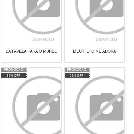
DA FAVELA PARA O MUNDO
MEU FILHO ME ADORA
Varejo:
R$
4.050,70
Varejo:
R$
4.050,70
37% OFF
37% OFF
Atacado:
R$
2.550,90
(Apenas
Atacado:
R$
2.550,90
(Apenas
Revendedor)
Revendedor)
Cat:
LIVROS
Cat:
LIVROS
10
x
de
R$ 255,09
10
x
de
R$ 255,09
COMPRAR
COMPRAR