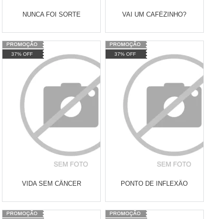
NUNCA FOI SORTE
VAI UM CAFÉZINHO?
Varejo:
R$
4.050,70
Varejo:
R$
4.050,70
37% OFF
37% OFF
Atacado:
R$
2.550,90
(Apenas
Atacado:
R$
2.550,90
(Apenas
Revendedor)
Revendedor)
Cat:
LIVROS
Cat:
LIVROS
10
x
de
R$ 255,09
10
x
de
R$ 255,09
COMPRAR
COMPRAR
VIDA SEM CÂNCER
PONTO DE INFLEXÂO
Varejo:
R$
4.050,70
Varejo:
R$
4.050,70