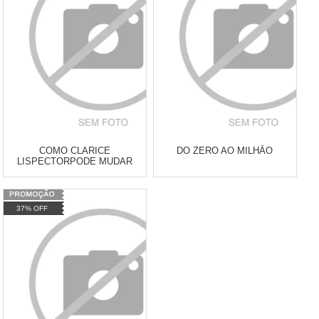
COMPRAR
COMPRAR
COMO CLARICE
DO ZERO AO MILHÃO
LISPECTORPODE MUDAR
SUA VIDA
Varejo:
R$
4.050,70
Varejo:
R$
4.050,70
37% OFF
Atacado:
R$
2.550,90
(Apenas
Atacado:
R$
2.550,90
(Apenas
Revendedor)
Revendedor)
Cat:
LIVROS
Cat:
LIVROS
10
x
de
R$ 255,09
10
x
de
R$ 255,09
COMPRAR
COMPRAR