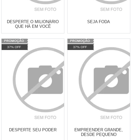
DESPERTE O MILIONÁRIO
SEJA FODA
QUE HÁ EM VOCÊ
Varejo:
R$
4.050,70
Varejo:
R$
4.050,70
37% OFF
37% OFF
Atacado:
R$
2.550,90
(Apenas
Atacado:
R$
2.550,90
(Apenas
Revendedor)
Revendedor)
Cat:
LIVROS
Cat:
LIVROS
10
x
de
R$ 255,09
10
x
de
R$ 255,09
COMPRAR
COMPRAR
DESPERTE SEU PODER
EMPREENDER GRANDE,
DESDE PEQUENO