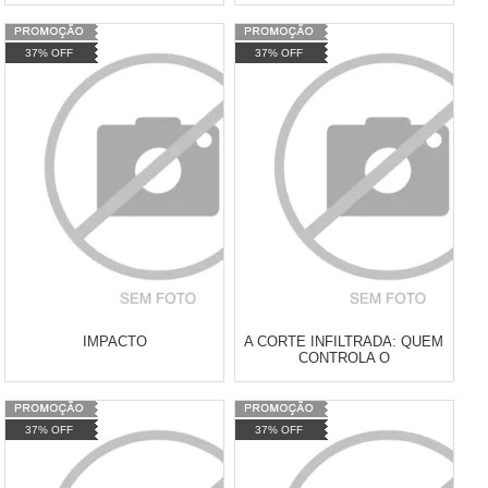
Varejo:
R$
4.050,70
Varejo:
R$
4.050,70
37% OFF
37% OFF
Atacado:
R$
2.550,90
(Apenas
Atacado:
R$
2.550,90
(Apenas
Revendedor)
Revendedor)
Cat:
LIVROS
Cat:
LIVROS
10
x
de
R$ 255,09
10
x
de
R$ 255,09
COMPRAR
COMPRAR
IMPACTO
A CORTE INFILTRADA: QUEM
CONTROLA O
CONTROLADOR?
Varejo:
R$
4.050,70
Varejo:
R$
4.050,70
37% OFF
37% OFF
Atacado:
R$
2.550,90
(Apenas
Atacado:
R$
2.550,90
(Apenas
Revendedor)
Revendedor)
Cat:
LIVROS
Cat:
LIVROS
10
x
de
R$ 255,09
10
x
de
R$ 255,09