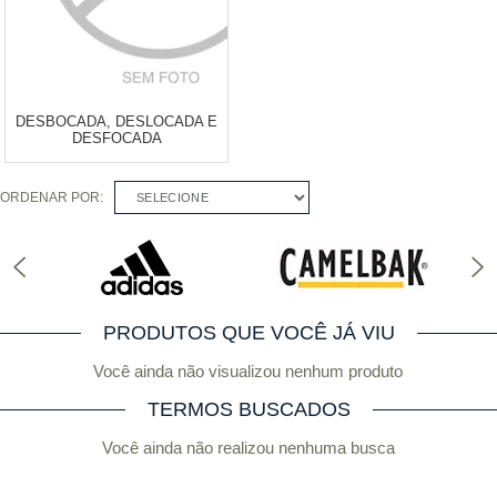
DESBOCADA, DESLOCADA E
DESFOCADA
ORDENAR POR:
SELECIONE
Varejo:
R$
4.050,70
Atacado:
R$
2.550,90
(Apenas
Revendedor)
Cat:
LIVROS
10
x
de
R$ 255,09
COMPRAR
PRODUTOS QUE VOCÊ JÁ VIU
Você ainda não visualizou nenhum produto
TERMOS BUSCADOS
Você ainda não realizou nenhuma busca