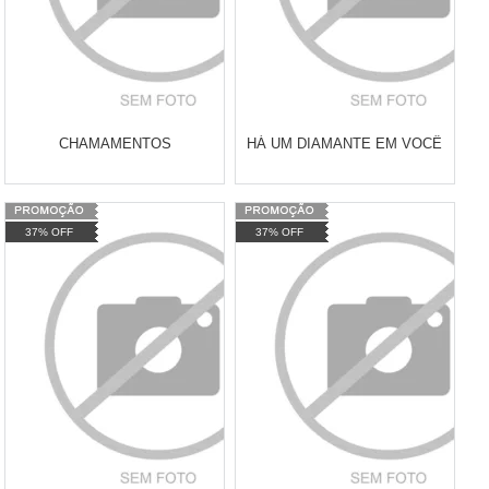
CHAMAMENTOS
HÁ UM DIAMANTE EM VOCÊ
Varejo:
R$
4.050,70
Varejo:
R$
4.050,70
37% OFF
37% OFF
Atacado:
R$
2.550,90
(Apenas
Atacado:
R$
2.550,90
(Apenas
Revendedor)
Revendedor)
Cat:
LIVROS
Cat:
LIVROS
10
x
de
R$ 255,09
10
x
de
R$ 255,09
COMPRAR
COMPRAR