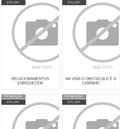
37% OFF
37% OFF
Atacado:
R$
2.550,90
(Apenas
Atacado:
R$
2.550,90
(Apenas
Revendedor)
Revendedor)
Cat:
LIVROS
Cat:
LIVROS
10
x
de
R$ 255,09
10
x
de
R$ 255,09
COMPRAR
COMPRAR
RELACIONAMENTOS
NA VIDA O OBSTÁCULO É O
ENRIQUECEM
CAMINHO
Varejo:
R$
4.050,70
Varejo:
R$
4.050,70
37% OFF
37% OFF
Atacado:
R$
2.550,90
(Apenas
Atacado:
R$
2.550,90
(Apenas
Revendedor)
Revendedor)
Cat:
LIVROS
Cat:
LIVROS
10
x
de
R$ 255,09
10
x
de
R$ 255,09
COMPRAR
COMPRAR