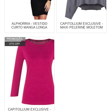
ALPHORRIA - VESTIDO
CAPITOLLIUM EXCLUSIVE -
CURTO MANGA LONGA
MAXI PELERINE MOLETOM
FRANJAS COSTAS - PRETO
COM CAPUZ - INDIGO
Varejo:
R$
4.050,70
Varejo:
R$
4.050,70
37% OFF
Atacado:
R$
2.550,90
(Apenas
Atacado:
R$
2.550,90
(Apenas
Revendedor)
Revendedor)
Cat:
VESTIDOS
Cat:
CASACOS
10
x
de
R$ 255,09
10
x
de
R$ 255,09
COMPRAR
COMPRAR
CAPITOLLIUM EXCLUSIVE -