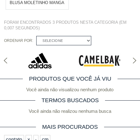
BLUSA MOLETINHO MANGA
3/4 - PINK
Varejo:
R$
4.050,70
FORAM ENCONTRADOS
3 PRODUTOS
NESTA CATEGORIA (EM
Atacado:
R$
2.550,90
(Apenas
0,007 SEGUNDOS)
Revendedor)
Cat:
BLUSAS
10
x
de
R$ 255,09
ORDENAR POR:
SELECIONE
COMPRAR
PRODUTOS QUE VOCÊ JÁ VIU
Você ainda não visualizou nenhum produto
TERMOS BUSCADOS
Você ainda não realizou nenhuma busca
MAIS PROCURADOS
contato
x
-
cm