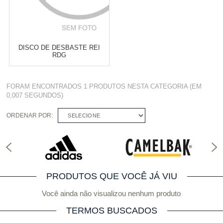
DISCO DE DESBASTE REI
RDG
Varejo:
R$
4.050,70
FORAM ENCONTRADOS
1 PRODUTOS
NESTA CATEGORIA (EM
Atacado:
R$
2.550,90
(Apenas
0,007 SEGUNDOS)
Revendedor)
Cat:
REBOLO RDG
10
x
de
R$ 255,09
ORDENAR POR:
SELECIONE
COMPRAR
PRODUTOS QUE VOCÊ JÁ VIU
Você ainda não visualizou nenhum produto
TERMOS BUSCADOS