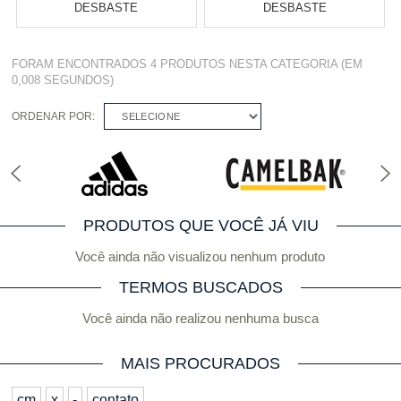
DESBASTE
DESBASTE
Varejo:
R$
4.050,70
Varejo:
R$
4.050,70
FORAM ENCONTRADOS
4 PRODUTOS
NESTA CATEGORIA (EM
Atacado:
R$
2.550,90
(Apenas
Atacado:
R$
2.550,90
(Apenas
0,008 SEGUNDOS)
Revendedor)
Revendedor)
Cat:
DDD
Cat:
DDD
10
x
de
R$ 255,09
10
x
de
R$ 255,09
ORDENAR POR:
SELECIONE
COMPRAR
COMPRAR
PRODUTOS QUE VOCÊ JÁ VIU
Você ainda não visualizou nenhum produto
TERMOS BUSCADOS
Você ainda não realizou nenhuma busca
MAIS PROCURADOS
cm
x
-
contato