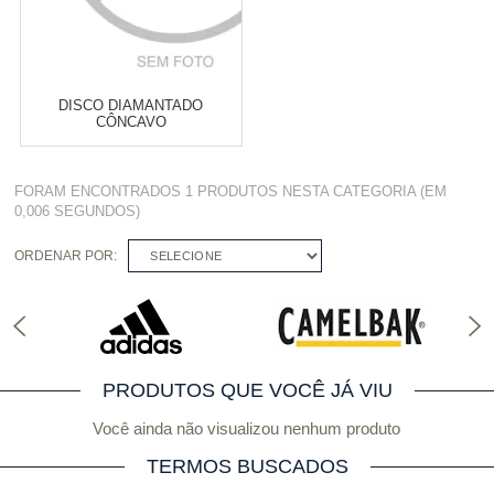
DISCO DIAMANTADO
CÔNCAVO
Varejo:
R$
4.050,70
FORAM ENCONTRADOS
1 PRODUTOS
NESTA CATEGORIA (EM
Atacado:
R$
2.550,90
(Apenas
0,006 SEGUNDOS)
Revendedor)
Cat:
DIAMANTADO CÔNCAVO
10
x
de
R$ 255,09
ORDENAR POR:
SELECIONE
COMPRAR
PRODUTOS QUE VOCÊ JÁ VIU
Você ainda não visualizou nenhum produto
TERMOS BUSCADOS