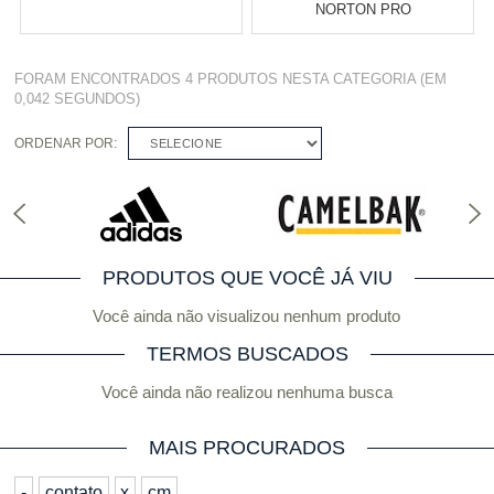
NORTON PRO
Varejo:
R$
4.050,70
Varejo:
R$
4.050,70
FORAM ENCONTRADOS
4 PRODUTOS
NESTA CATEGORIA (EM
Atacado:
R$
2.550,90
(Apenas
Atacado:
R$
2.550,90
(Apenas
0,042 SEGUNDOS)
Revendedor)
Revendedor)
Cat:
DIAMANTADO
Cat:
DIAMANTADO
10
x
de
R$ 255,09
10
x
de
R$ 255,09
ORDENAR POR:
SELECIONE
COMPRAR
COMPRAR
PRODUTOS QUE VOCÊ JÁ VIU
Você ainda não visualizou nenhum produto
TERMOS BUSCADOS
Você ainda não realizou nenhuma busca
MAIS PROCURADOS
-
contato
x
cm