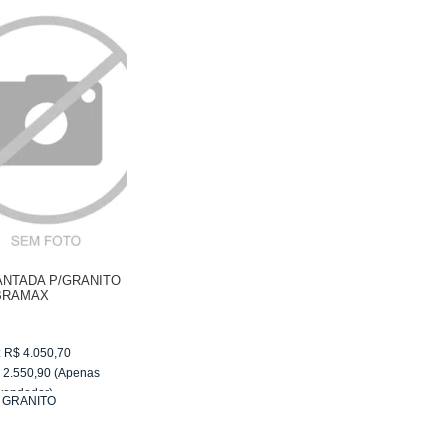
ANTADA P/GRANITO
BRAMAX
:
R$
4.050,70
$
2.550,90
(Apenas
vendedor)
:
GRANITO
e
R$ 255,09