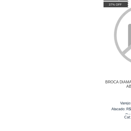
37% OFF
BROCA DIAM
A
Varejo
Atacado:
R
Re
Cat
10
x
d