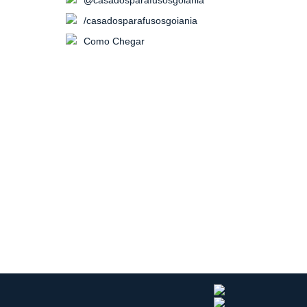
/casadosparafusosgoiania
Como Chegar