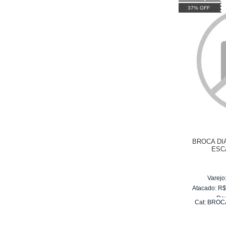
37% OFF
BROCA DI
ESC
Varejo
Atacado:
R
Re
Cat:
BROC
10
x
d