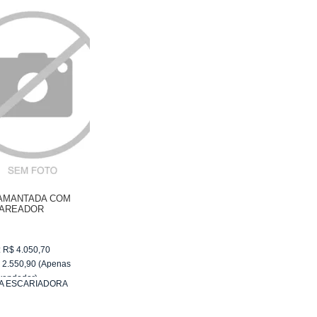
AMANTADA COM
AREADOR
:
R$
4.050,70
$
2.550,90
(Apenas
vendedor)
A ESCARIADORA
e
R$ 255,09