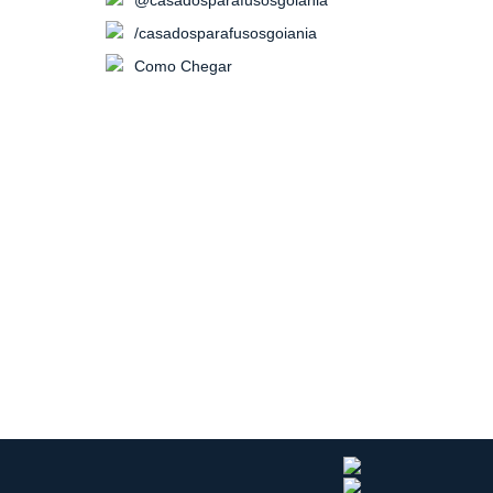
/casadosparafusosgoiania
Como Chegar