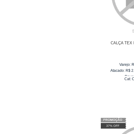
CALÇA TEX 
Varejo:
R
Atacado:
R$
2
Reve
Cat:
10
x
de
37% OFF