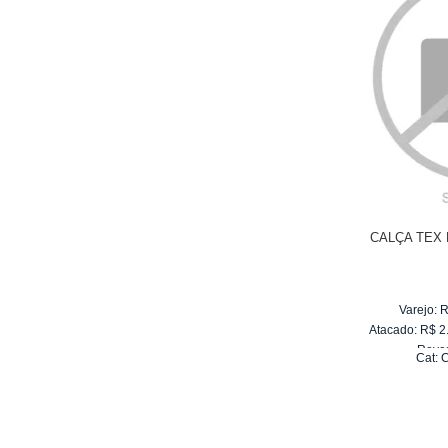
CALÇA TEX 
Varejo:
R
Atacado:
R$
2
Reve
Cat:
10
x
de