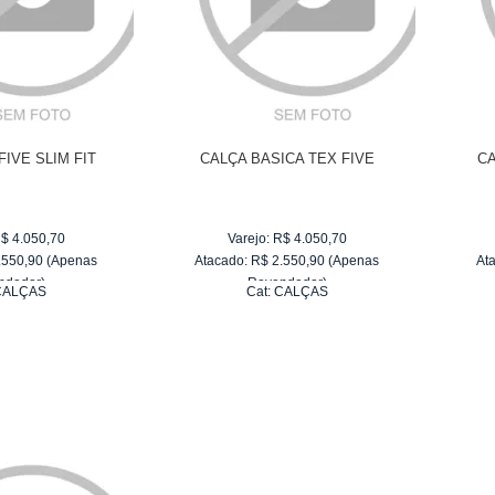
FIVE SLIM FIT
CALÇA BASICA TEX FIVE
CA
$
4.050,70
Varejo:
R$
4.050,70
.550,90
(Apenas
Atacado:
R$
2.550,90
(Apenas
At
ndedor)
Revendedor)
CALÇAS
Cat:
CALÇAS
R$ 255,09
10
x
de
R$ 255,09