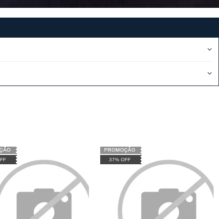
FF
37% OFF