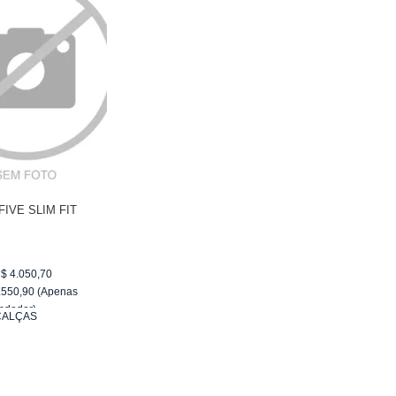
FIVE SLIM FIT
$
4.050,70
.550,90
(Apenas
ndedor)
CALÇAS
R$ 255,09