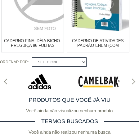
CADERNO FINA IDÉIA BICHO-
CADERNO DE ATIVIDADES
PREGUIÇA 96 FOLHAS
PADRÃO ENEM (COM
APRIMORA) – LINGUAGENS
CÓDIGOS E SUAS
TECNOLOGIAS - VOLUME
ORDENAR POR:
SELECIONE
Varejo:
R$
4.050,70
Varejo:
R$
4.050,70
ÚNICO
Atacado:
R$
2.550,90
(Apenas
Atacado:
R$
2.550,90
(Apenas
Revendedor)
Revendedor)
Cat:
PAPELARIA
Cat:
DIDÁTICOS
10
x
de
R$ 255,09
10
x
de
R$ 255,09
COMPRAR
COMPRAR
PRODUTOS QUE VOCÊ JÁ VIU
Você ainda não visualizou nenhum produto
TERMOS BUSCADOS
Você ainda não realizou nenhuma busca