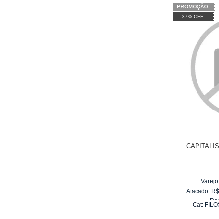
37% OFF
CAPITALI
Varejo
Atacado:
R
Re
Cat:
FILO
10
x
d