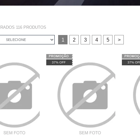
TRADOS
116
PRODUTOS
1
2
3
4
5
>
SELECIONE
37% OFF
37% OF