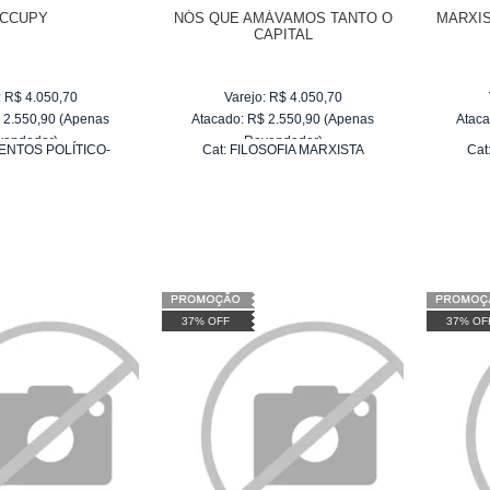
CCUPY
NÓS QUE AMÁVAMOS TANTO O
MARXIS
CAPITAL
:
R$
4.050,70
Varejo:
R$
4.050,70
$
2.550,90
(Apenas
Atacado:
R$
2.550,90
(Apenas
Ataca
vendedor)
Revendedor)
ENTOS POLÍTICO-
Cat:
FILOSOFIA MARXISTA
Cat
e
R$ 255,09
10
x
de
R$ 255,09
OCIAIS
37% OFF
37% OF