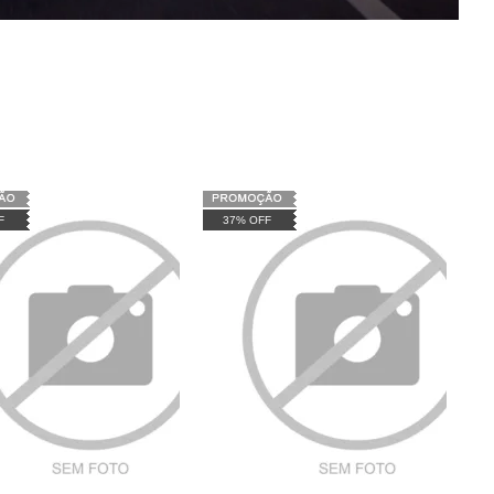
F
37% OFF