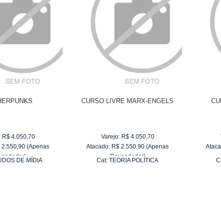
HERPUNKS
CURSO LIVRE MARX-ENGELS
CU
:
R$
4.050,70
Varejo:
R$
4.050,70
$
2.550,90
(Apenas
Atacado:
R$
2.550,90
(Apenas
Ataca
vendedor)
Revendedor)
UDOS DE MÍDIA
Cat:
TEORIA POLÍTICA
C
e
R$ 255,09
10
x
de
R$ 255,09