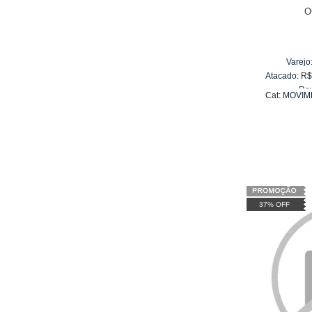
O
Varejo
Atacado:
R
Re
Cat:
MOVIM
10
x
d
S
37% OFF