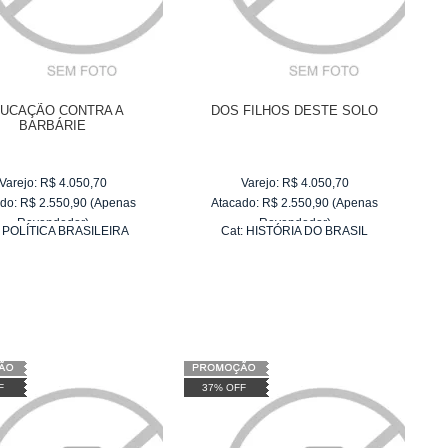
UCAÇÃO CONTRA A
DOS FILHOS DESTE SOLO
BARBÁRIE
Varejo:
R$
4.050,70
Varejo:
R$
4.050,70
do:
R$
2.550,90
(Apenas
Atacado:
R$
2.550,90
(Apenas
Revendedor)
Revendedor)
:
POLÍTICA BRASILEIRA
Cat:
HISTÓRIA DO BRASIL
10
x
de
R$ 255,09
10
x
de
R$ 255,09
F
37% OFF