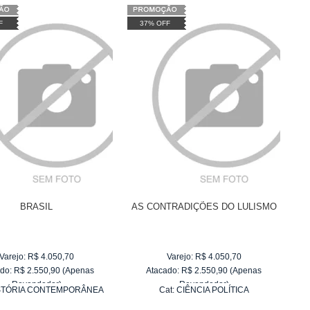
F
37% OFF
BRASIL
AS CONTRADIÇÕES DO LULISMO
Varejo:
R$
4.050,70
Varejo:
R$
4.050,70
do:
R$
2.550,90
(Apenas
Atacado:
R$
2.550,90
(Apenas
Revendedor)
Revendedor)
STÓRIA CONTEMPORÂNEA
Cat:
CIÊNCIA POLÍTICA
10
x
de
R$ 255,09
10
x
de
R$ 255,09