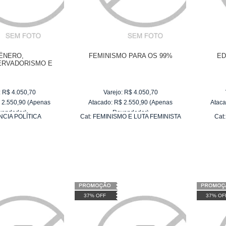
ÊNERO,
FEMINISMO PARA OS 99%
ED
RVADORISMO E
OCRACIA
:
R$
4.050,70
Varejo:
R$
4.050,70
$
2.550,90
(Apenas
Atacado:
R$
2.550,90
(Apenas
Ataca
vendedor)
Revendedor)
NCIA POLÍTICA
Cat:
FEMINISMO E LUTA FEMINISTA
Cat
e
R$ 255,09
10
x
de
R$ 255,09
37% OFF
37% OF