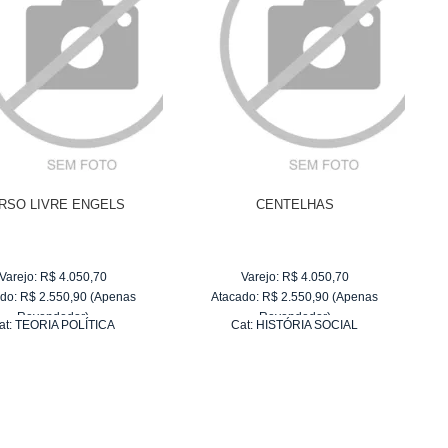
RSO LIVRE ENGELS
CENTELHAS
Varejo:
R$
4.050,70
Varejo:
R$
4.050,70
do:
R$
2.550,90
(Apenas
Atacado:
R$
2.550,90
(Apenas
Revendedor)
Revendedor)
at:
TEORIA POLÍTICA
Cat:
HISTÓRIA SOCIAL
10
x
de
R$ 255,09
10
x
de
R$ 255,09