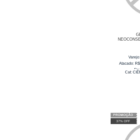
G
NEOCONSE
DEM
Varejo
Atacado:
R
Re
Cat:
CIÊ
10
x
d
37% OFF