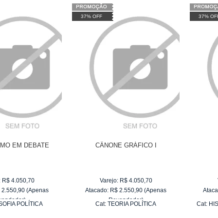
37% OFF
37% OF
SMO EM DEBATE
CÂNONE GRÁFICO I
:
R$
4.050,70
Varejo:
R$
4.050,70
$
2.550,90
(Apenas
Atacado:
R$
2.550,90
(Apenas
Ataca
vendedor)
Revendedor)
SOFIA POLÍTICA
Cat:
TEORIA POLÍTICA
Cat:
HI
e
R$ 255,09
10
x
de
R$ 255,09