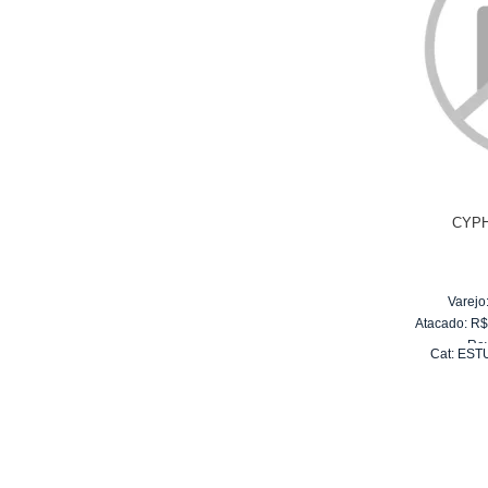
CYP
Varejo
Atacado:
R
Re
Cat:
EST
10
x
d