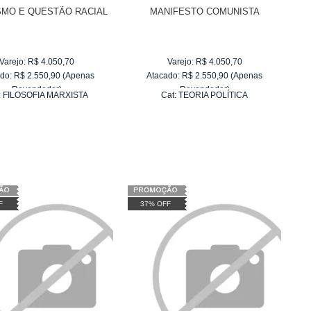
MO E QUESTÃO RACIAL
MANIFESTO COMUNISTA
Varejo:
R$
4.050,70
Varejo:
R$
4.050,70
do:
R$
2.550,90
(Apenas
Atacado:
R$
2.550,90
(Apenas
Revendedor)
Revendedor)
:
FILOSOFIA MARXISTA
Cat:
TEORIA POLÍTICA
10
x
de
R$ 255,09
10
x
de
R$ 255,09
F
37% OFF