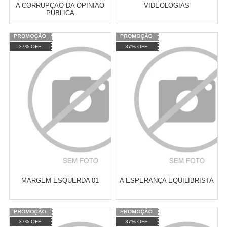
A CORRUPÇÃO DA OPINIÃO
VIDEOLOGIAS
PÚBLICA
Varejo:
R$
4.050,70
Varejo:
R$
4.050,70
37% OFF
37% OFF
Atacado:
R$
2.550,90
(Apenas
Atacado:
R$
2.550,90
(Apenas
Revendedor)
Revendedor)
Cat:
POLÍTICA PÚBLICAS
Cat:
CULTURA POPULAR
10
x
de
R$ 255,09
10
x
de
R$ 255,09
COMPRAR
COMPRAR
MARGEM ESQUERDA 01
A ESPERANÇA EQUILIBRISTA
Varejo:
R$
4.050,70
Varejo:
R$
4.050,70
37% OFF
37% OFF