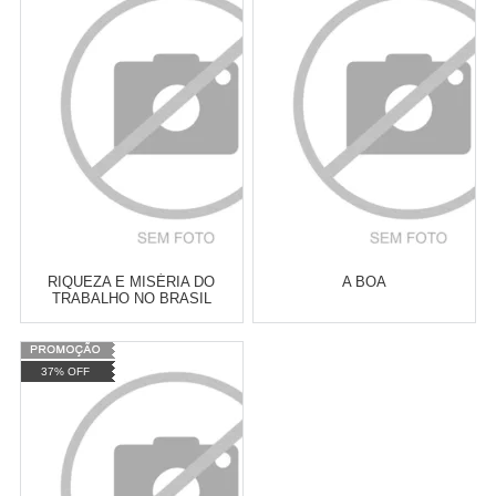
Atacado:
R$
2.550,90
(Apenas
Atacado:
R$
2.550,90
(Apenas
Revendedor)
Revendedor)
Cat:
FEMINISMO E LUTA
Cat:
HISTÓRIA
10
x
de
R$ 255,09
10
x
de
R$ 255,09
FEMINISTA
CONTEMPORÂNEA
COMPRAR
COMPRAR
RIQUEZA E MISÉRIA DO
A BOA
TRABALHO NO BRASIL
Varejo:
R$
4.050,70
Varejo:
R$
4.050,70
37% OFF
Atacado:
R$
2.550,90
(Apenas
Atacado:
R$
2.550,90
(Apenas
Revendedor)
Revendedor)
Cat:
HISTÓRIA CULTURAL
Cat:
ESTUDOS DE GÊNERO
10
x
de
R$ 255,09
10
x
de
R$ 255,09
COMPRAR
COMPRAR