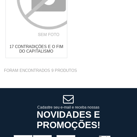
17 CONTRADIÇÕES E O FIM
DO CAPITALISMO
Varejo:
R$
4.050,70
FORAM ENCONTRADOS
9
PRODUTOS
Atacado:
R$
2.550,90
(Apenas
Revendedor)
Cat:
ANTIRRACISMO E QUESTÃO
10
x
de
R$ 255,09
RACIAL
COMPRAR
Cadastre seu e-mail e receba nossas
NOVIDADES E
PROMOÇÕES!