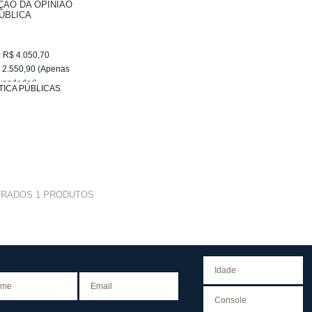
ÇÃO DA OPINIÃO
ÚBLICA
:
R$
4.050,70
$
2.550,90
(Apenas
vendedor)
TICA PÚBLICAS
e
R$ 255,09
TRADOS
1
PRODUTOS