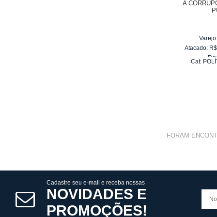
A CORRUP
P
Varejo
Atacado:
R
Re
Cat:
POLÍ
10
x
d
FORAM ENCON
Cadastre seu e-mail e receba nossas
NOVIDADES E
PROMOÇÕES!