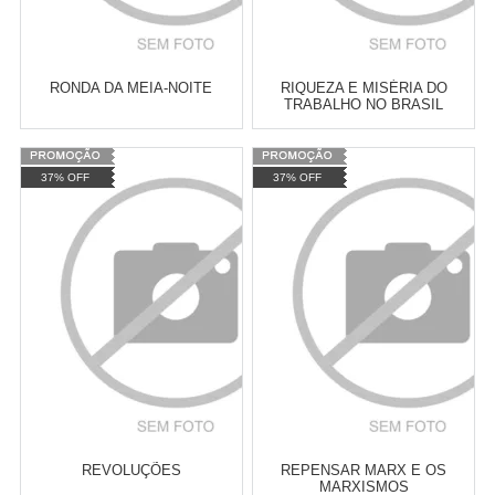
RONDA DA MEIA-NOITE
RIQUEZA E MISÉRIA DO
TRABALHO NO BRASIL
Varejo:
R$
4.050,70
Varejo:
R$
4.050,70
37% OFF
37% OFF
Atacado:
R$
2.550,90
(Apenas
Atacado:
R$
2.550,90
(Apenas
Revendedor)
Revendedor)
Cat:
HISTÓRIA DO BRASIL
Cat:
HISTÓRIA CULTURAL
10
x
de
R$ 255,09
10
x
de
R$ 255,09
COMPRAR
COMPRAR
REVOLUÇÕES
REPENSAR MARX E OS
MARXISMOS