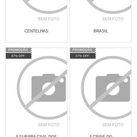
CENTELHAS
BRASIL
Varejo:
R$
4.050,70
Varejo:
R$
4.050,70
37% OFF
37% OFF
Atacado:
R$
2.550,90
(Apenas
Atacado:
R$
2.550,90
(Apenas
Revendedor)
Revendedor)
Cat:
HISTÓRIA SOCIAL
Cat:
HISTÓRIA
10
x
de
R$ 255,09
10
x
de
R$ 255,09
CONTEMPORÂNEA
COMPRAR
COMPRAR
A GUERRA CIVIL DOS
A CRISE DO