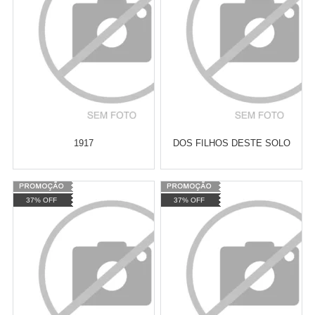
1917
DOS FILHOS DESTE SOLO
Varejo:
R$
4.050,70
Varejo:
R$
4.050,70
37% OFF
37% OFF
Atacado:
R$
2.550,90
(Apenas
Atacado:
R$
2.550,90
(Apenas
Revendedor)
Revendedor)
Cat:
HISTÓRIA
Cat:
HISTÓRIA DO BRASIL
10
x
de
R$ 255,09
10
x
de
R$ 255,09
CONTEMPORÂNEA
COMPRAR
COMPRAR