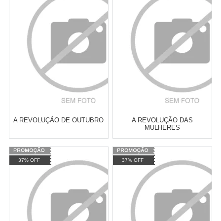
Revendedor)
Revendedor)
Cat:
ECONOMIA MARXISTA
Cat:
FEMINISMO E LUTA
10
x
de
R$ 255,09
10
x
de
R$ 255,09
FEMINISTA
COMPRAR
COMPRAR
A REVOLUÇÃO DE OUTUBRO
A REVOLUÇÃO DAS
MULHERES
Varejo:
R$
4.050,70
Varejo:
R$
4.050,70
37% OFF
37% OFF
Atacado:
R$
2.550,90
(Apenas
Atacado:
R$
2.550,90
(Apenas
Revendedor)
Revendedor)
Cat:
CIÊNCIA POLÍTICA
Cat:
FILOSOFIA POLÍTICA
10
x
de
R$ 255,09
10
x
de
R$ 255,09
COMPRAR
COMPRAR