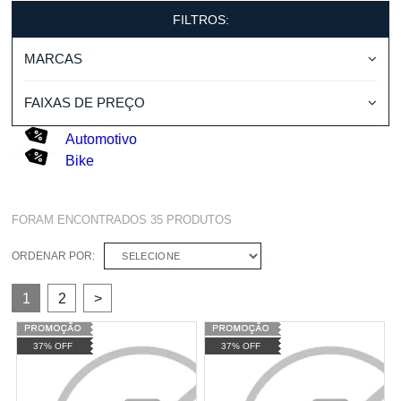
FILTROS:
MARCAS
FAIXAS DE PREÇO
Automotivo
Bike
FORAM ENCONTRADOS
35
PRODUTOS
ORDENAR POR:
SELECIONE
1
2
>
37% OFF
37% OFF