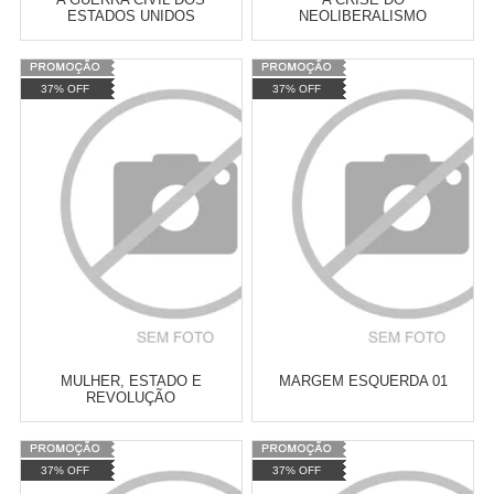
ESTADOS UNIDOS
NEOLIBERALISMO
Varejo:
R$
4.050,70
Varejo:
R$
4.050,70
37% OFF
37% OFF
Atacado:
R$
2.550,90
(Apenas
Atacado:
R$
2.550,90
(Apenas
Revendedor)
Revendedor)
Cat:
HISTÓRIA
Cat:
HISTÓRIA
10
x
de
R$ 255,09
10
x
de
R$ 255,09
CONTEMPORÂNEA
CONTEMPORÂNEA
COMPRAR
COMPRAR
MULHER, ESTADO E
MARGEM ESQUERDA 01
REVOLUÇÃO
Varejo:
R$
4.050,70
Varejo:
R$
4.050,70
37% OFF
37% OFF
Atacado:
R$
2.550,90
(Apenas
Atacado:
R$
2.550,90
(Apenas