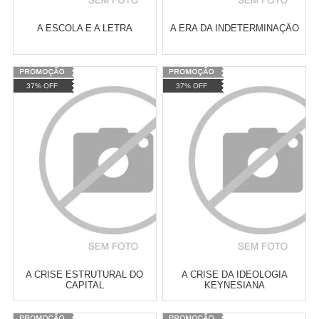
A ESCOLA E A LETRA
A ERA DA INDETERMINAÇÃO
Varejo:
R$
4.050,70
Varejo:
R$
4.050,70
37% OFF
37% OFF
Atacado:
R$
2.550,90
(Apenas
Atacado:
R$
2.550,90
(Apenas
Revendedor)
Revendedor)
Cat:
CONTO
Cat:
FILOSOFIA
10
x
de
R$ 255,09
10
x
de
R$ 255,09
CONTEMPORÂNEA
COMPRAR
COMPRAR
A CRISE ESTRUTURAL DO
A CRISE DA IDEOLOGIA
CAPITAL
KEYNESIANA