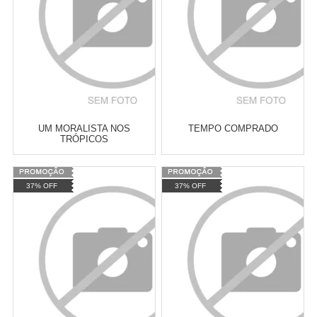
COMPRAR
COMPRAR
UM MORALISTA NOS
TEMPO COMPRADO
TRÓPICOS
Varejo:
R$
4.050,70
Varejo:
R$
4.050,70
37% OFF
37% OFF
Atacado:
R$
2.550,90
(Apenas
Atacado:
R$
2.550,90
(Apenas
Revendedor)
Revendedor)
Cat:
ROMANCE
Cat:
POLÍTICA BRASILEIRA
10
x
de
R$ 255,09
10
x
de
R$ 255,09
COMPRAR
COMPRAR