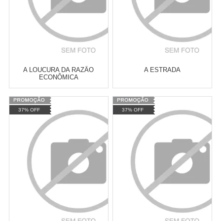
A LOUCURA DA RAZÃO
A ESTRADA
ECONÔMICA
Varejo:
R$
4.050,70
Varejo:
R$
4.050,70
37% OFF
37% OFF
Atacado:
R$
2.550,90
(Apenas
Atacado:
R$
2.550,90
(Apenas
Revendedor)
Revendedor)
Cat:
ECONOMIA MARXISTA
Cat:
LITERATURA ESTRANGEIRA
10
x
de
R$ 255,09
10
x
de
R$ 255,09
COMPRAR
COMPRAR