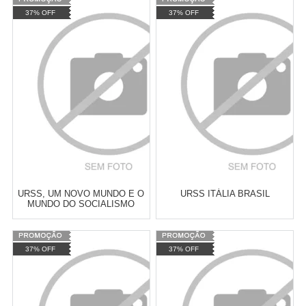
Varejo:
R$
4.050,70
Varejo:
R$
4.050,70
37% OFF
37% OFF
Atacado:
R$
2.550,90
(Apenas
Atacado:
R$
2.550,90
(Apenas
Revendedor)
Revendedor)
Cat:
ECONOMIA MARXISTA
Cat:
ECONOMIA MARXISTA
10
x
de
R$ 255,09
10
x
de
R$ 255,09
COMPRAR
COMPRAR
URSS, UM NOVO MUNDO E O
URSS ITÁLIA BRASIL
MUNDO DO SOCIALISMO
Varejo:
R$
4.050,70
Varejo:
R$
4.050,70
37% OFF
37% OFF
Atacado:
R$
2.550,90
(Apenas
Atacado:
R$
2.550,90
(Apenas
Revendedor)
Revendedor)
Cat:
ROMANCE
Cat:
POLÍTICA BRASILEIRA
10
x
de
R$ 255,09
10
x
de
R$ 255,09