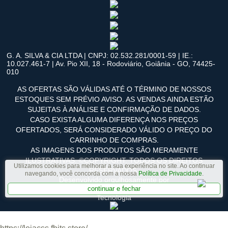
G. A. SILVA & CIA LTDA | CNPJ: 02.532.281/0001-59 | IE.:
10.027.461-7 | Av. Pio XII, 18 - Rodoviário, Goiânia - GO, 74425-
010
AS OFERTAS SÃO VÁLIDAS ATÉ O TÉRMINO DE NOSSOS
ESTOQUES SEM PRÉVIO AVISO. AS VENDAS AINDA ESTÃO
SUJEITAS À ANÁLISE E CONFIRMAÇÃO DE DADOS.
CASO EXISTA ALGUMA DIFERENÇA NOS PREÇOS
OFERTADOS, SERÁ CONSIDERADO VÁLIDO O PREÇO DO
CARRINHO DE COMPRAS.
AS IMAGENS DOS PRODUTOS SÃO MERAMENTE
ILUSTRATIVAS. ©COPYRIGHT. TODOS OS DIREITOS
Utilizamos cookies para melhorar a sua experiência no site. Ao continuar
RESERVADOS.
navegando, você concorda com a nossa
Política de Privacidade
.
Desenvolvido orgulhosamente por
continuar e fechar
Tecnologia