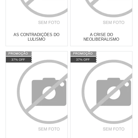
AS CONTRADIÇÕES DO
A CRISE DO
LULISMO
NEOLIBERALISMO
Varejo:
R$
4.050,70
Varejo:
R$
4.050,70
37% OFF
37% OFF
Atacado:
R$
2.550,90
(Apenas
Atacado:
R$
2.550,90
(Apenas
Revendedor)
Revendedor)
Cat:
CIÊNCIA POLÍTICA
Cat:
HISTÓRIA
10
x
de
R$ 255,09
10
x
de
R$ 255,09
CONTEMPORÂNEA
COMPRAR
COMPRAR