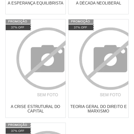
A ESPERANÇA EQUILIBRISTA
A DÉCADA NEOLIBERAL
Varejo:
R$
4.050,70
Varejo:
R$
4.050,70
37% OFF
37% OFF
Atacado:
R$
2.550,90
(Apenas
Atacado:
R$
2.550,90
(Apenas
Revendedor)
Revendedor)
Cat:
HISTÓRIA
Cat:
FILOSOFIA MARXISTA
10
x
de
R$ 255,09
10
x
de
R$ 255,09
CONTEMPORÂNEA
COMPRAR
COMPRAR
A CRISE ESTRUTURAL DO
TEORIA GERAL DO DIREITO E
CAPITAL
MARXISMO
Varejo:
R$
4.050,70
Varejo:
R$
4.050,70
37% OFF