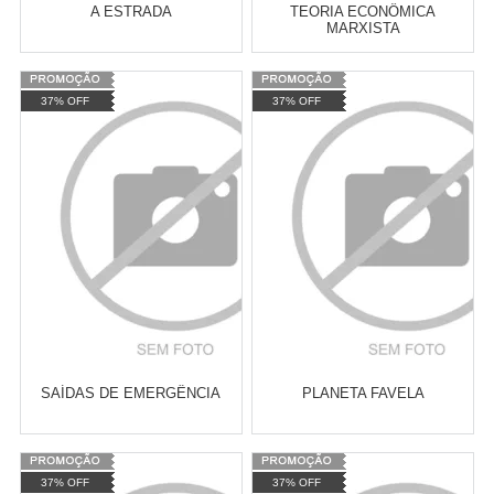
A ESTRADA
TEORIA ECONÔMICA
MARXISTA
Varejo:
R$
4.050,70
Varejo:
R$
4.050,70
37% OFF
37% OFF
Atacado:
R$
2.550,90
(Apenas
Atacado:
R$
2.550,90
(Apenas
Revendedor)
Revendedor)
Cat:
LITERATURA ESTRANGEIRA
Cat:
ANTIRRACISMO E QUESTÃO
10
x
de
R$ 255,09
10
x
de
R$ 255,09
RACIAL
COMPRAR
COMPRAR
SAÍDAS DE EMERGÊNCIA
PLANETA FAVELA
Varejo:
R$
4.050,70
Varejo:
R$
4.050,70
37% OFF
37% OFF