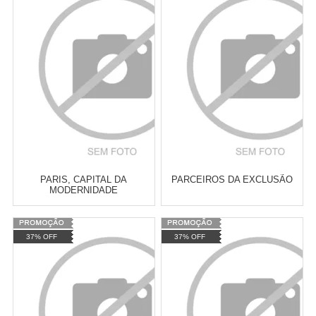
Atacado:
R$
2.550,90
(Apenas
Atacado:
R$
2.550,90
(Apenas
Revendedor)
Revendedor)
Cat:
MOVIMENTOS URBANOS
Cat:
ESTÉTICA
10
x
de
R$ 255,09
10
x
de
R$ 255,09
COMPRAR
COMPRAR
PARIS, CAPITAL DA
PARCEIROS DA EXCLUSÃO
MODERNIDADE
Varejo:
R$
4.050,70
Varejo:
R$
4.050,70
37% OFF
37% OFF
Atacado:
R$
2.550,90
(Apenas
Atacado:
R$
2.550,90
(Apenas
Revendedor)
Revendedor)
Cat:
HISTÓRIA DO BRASIL
Cat:
ROMANCE
10
x
de
R$ 255,09
10
x
de
R$ 255,09
COMPRAR
COMPRAR