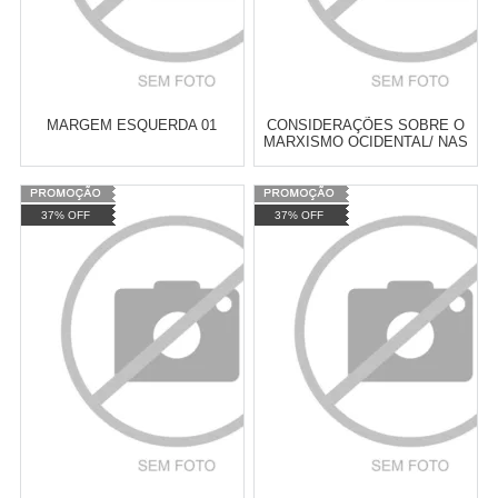
MARGEM ESQUERDA 01
CONSIDERAÇÕES SOBRE O
MARXISMO OCIDENTAL/ NAS
TRILHAS DO MATERIALISMO
HISTÓRICO
Varejo:
R$
4.050,70
Varejo:
R$
4.050,70
37% OFF
37% OFF
Atacado:
R$
2.550,90
(Apenas
Atacado:
R$
2.550,90
(Apenas
Revendedor)
Revendedor)
Cat:
FEMINISMO E LUTA
Cat:
URBANISMO E
10
x
de
R$ 255,09
10
x
de
R$ 255,09
FEMINISTA
PLANEJAMENTO URBANO
COMPRAR
COMPRAR