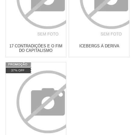
17 CONTRADIÇÕES E O FIM
ICEBERGS À DERIVA
DO CAPITALISMO
Varejo:
R$
4.050,70
Varejo:
R$
4.050,70
37% OFF
Atacado:
R$
2.550,90
(Apenas
Atacado:
R$
2.550,90
(Apenas
Revendedor)
Revendedor)
Cat:
ANTIRRACISMO E QUESTÃO
Cat:
MOVIMENTOS POLÍTICO-
10
x
de
R$ 255,09
10
x
de
R$ 255,09
RACIAL
SOCIAIS
COMPRAR
COMPRAR