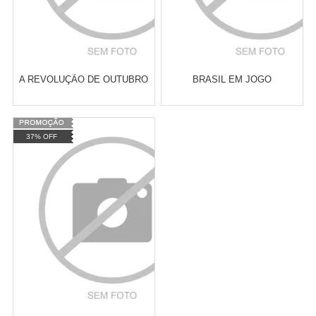
A REVOLUÇÃO DE OUTUBRO
BRASIL EM JOGO
Varejo:
R$
4.050,70
Varejo:
R$
4.050,70
37% OFF
Atacado:
R$
2.550,90
(Apenas
Atacado:
R$
2.550,90
(Apenas
Revendedor)
Revendedor)
Cat:
CIÊNCIA POLÍTICA
Cat:
POLÍTICAS PÚBLICAS
10
x
de
R$ 255,09
10
x
de
R$ 255,09
COMPRAR
COMPRAR