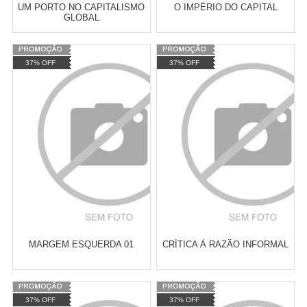
UM PORTO NO CAPITALISMO
O IMPÉRIO DO CAPITAL
GLOBAL
Varejo:
R$
4.050,70
Varejo:
R$
4.050,70
37% OFF
37% OFF
Atacado:
R$
2.550,90
(Apenas
Atacado:
R$
2.550,90
(Apenas
Revendedor)
Revendedor)
Cat:
SOCIOLOGIA POLÍTICA
Cat:
FILOSOFIA MARXISTA
10
x
de
R$ 255,09
10
x
de
R$ 255,09
COMPRAR
COMPRAR
MARGEM ESQUERDA 01
CRÍTICA À RAZÃO INFORMAL
Varejo:
R$
4.050,70
Varejo:
R$
4.050,70
37% OFF
37% OFF