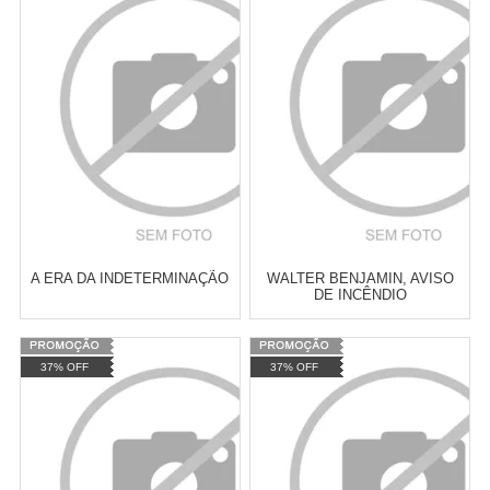
Atacado:
R$
2.550,90
(Apenas
Atacado:
R$
2.550,90
(Apenas
Revendedor)
Revendedor)
Cat:
FEMINISMO E LUTA
Cat:
FILOSOFIA MARXISTA
10
x
de
R$ 255,09
10
x
de
R$ 255,09
FEMINISTA
COMPRAR
COMPRAR
A ERA DA INDETERMINAÇÃO
WALTER BENJAMIN, AVISO
DE INCÊNDIO
Varejo:
R$
4.050,70
Varejo:
R$
4.050,70
37% OFF
37% OFF
Atacado:
R$
2.550,90
(Apenas
Atacado:
R$
2.550,90
(Apenas
Revendedor)
Revendedor)
Cat:
FILOSOFIA
Cat:
ECONOMIA MARXISTA
10
x
de
R$ 255,09
10
x
de
R$ 255,09
CONTEMPORÂNEA
COMPRAR
COMPRAR