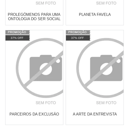
PROLEGÔMENOS PARA UMA
PLANETA FAVELA
ONTOLOGIA DO SER SOCIAL
Varejo:
R$
4.050,70
Varejo:
R$
4.050,70
37% OFF
37% OFF
Atacado:
R$
2.550,90
(Apenas
Atacado:
R$
2.550,90
(Apenas
Revendedor)
Revendedor)
Cat:
LITERATURA
Cat:
ESTÉTICA
10
x
de
R$ 255,09
10
x
de
R$ 255,09
CONTEMPORÂNEA
COMPRAR
COMPRAR
PARCEIROS DA EXCLUSÃO
A ARTE DA ENTREVISTA