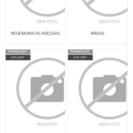
HEGEMONIA ÀS AVESSAS
BRASIL
Varejo:
R$
4.050,70
Varejo:
R$
4.050,70
37% OFF
37% OFF
Atacado:
R$
2.550,90
(Apenas
Atacado:
R$
2.550,90
(Apenas
Revendedor)
Revendedor)
Cat:
ECONOMIA POLÍTICA
Cat:
HISTÓRIA
10
x
de
R$ 255,09
10
x
de
R$ 255,09
CONTEMPORÂNEA
COMPRAR
COMPRAR