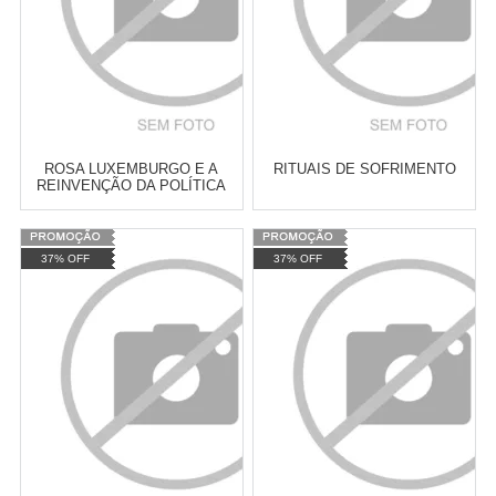
ROSA LUXEMBURGO E A
RITUAIS DE SOFRIMENTO
REINVENÇÃO DA POLÍTICA
Varejo:
R$
4.050,70
Varejo:
R$
4.050,70
37% OFF
37% OFF
Atacado:
R$
2.550,90
(Apenas
Atacado:
R$
2.550,90
(Apenas
Revendedor)
Revendedor)
Cat:
POLÍTICA INTERNACIONAL
Cat:
SOCIOLOGIA DA CULTURA
10
x
de
R$ 255,09
10
x
de
R$ 255,09
COMPRAR
COMPRAR