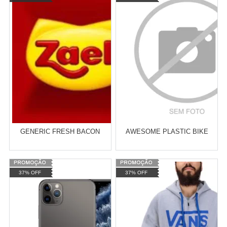
GENERIC FRESH BACON
AWESOME PLASTIC BIKE
Varejo:
R$
4.050,70
Varejo:
R$
4.050,70
37% OFF
37% OFF
Atacado:
R$
100,00
(Apenas
Atacado:
R$
2.550,90
(Apenas
Revendedor)
Revendedor)
Cat:
TÊNIS
Cat:
TÊNIS
6
x
de
R$ 16,67
10
x
de
R$ 255,09
COMPRAR
COMPRAR