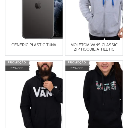
GENERIC PLASTIC TUNA
MOLETOM VANS CLASSIC
ZIP HOODIE ATHLETIC
HEATHER VN-0J6KGRH
Varejo:
R$
4.050,70
Varejo:
R$
4.050,70
37% OFF
37% OFF
Atacado:
R$
2.550,90
(Apenas
Atacado:
R$
2.550,90
(Apenas
Revendedor)
Revendedor)
Cat:
TÊNIS
Cat:
MOLETOM
10
x
de
R$ 255,09
10
x
de
R$ 255,09
COMPRAR
COMPRAR