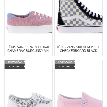
COMPRAR
COMPRAR
TÊNIS VANS ERA 59 FLORAL
TÊNIS VANS SK8 HI REISSUE
CHAMBRAY BURGUNDY VN-
CHECKERBOARD BLACK
03S4IDY
CITADEL VN-03CAIB7
Varejo:
R$
4.050,70
Varejo:
R$
4.050,70
37% OFF
37% OFF
Atacado:
R$
2.550,90
(Apenas
Atacado:
R$
2.550,90
(Apenas
Revendedor)
Revendedor)
Cat:
FEMININO
Cat:
MASCULINO
10
x
de
R$ 255,09
10
x
de
R$ 255,09
COMPRAR
COMPRAR