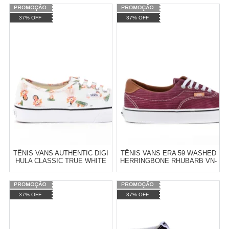
Varejo:
R$
4.050,70
Varejo:
R$
4.050,70
37% OFF
37% OFF
Atacado:
R$
2.550,90
(Apenas
Atacado:
R$
2.550,90
(Apenas
Revendedor)
Revendedor)
Cat:
FEMININO
Cat:
FEMININO
10
x
de
R$ 255,09
10
x
de
R$ 255,09
COMPRAR
COMPRAR
TÊNIS VANS AUTHENTIC DIGI
TÊNIS VANS ERA 59 WASHED
HULA CLASSIC TRUE WHITE
HERRINGBONE RHUBARB VN-
VN-04MKID8
03S4ILF
Varejo:
R$
4.050,70
Varejo:
R$
4.050,70
37% OFF
37% OFF
Atacado:
R$
2.550,90
(Apenas
Atacado:
R$
2.550,90
(Apenas
Revendedor)
Revendedor)
Cat:
MASCULINO
Cat:
FEMININO
10
x
de
R$ 255,09
10
x
de
R$ 255,09