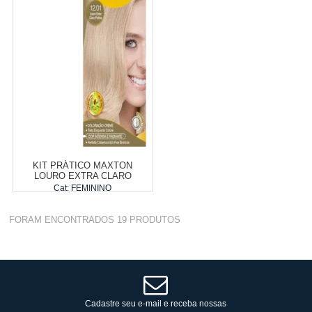
Revendedor)
Revendedor)
Cat:
FEMININO
Cat:
COSMÉTICOS
10
x
de
R$ 255,09
10
x
de
R$ 255,09
COMPRAR
COMPRAR
KIT PRÁTICO MAXTON
LOURO EXTRA CLARO
PLATINA 12.01
Cat:
FEMININO
Fab:
Produto Indisponível
FORAM ENCONTRADOS
19
PRODUTOS
Cadastre seu e-mail e receba nossas