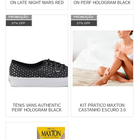
ON LATE NIGHT MARS RED
ON PERF HOLOGRAM BLACK
PIZZA VN-03Z4IFE
TRUE WHITE VN-03Z4IHH
Varejo:
R$
4.050,70
Varejo:
R$
4.050,70
37% OFF
37% OFF
Atacado:
R$
2.550,90
(Apenas
Atacado:
R$
2.550,90
(Apenas
Revendedor)
Revendedor)
Cat:
MASCULINO
Cat:
FEMININO
10
x
de
R$ 255,09
10
x
de
R$ 255,09
COMPRAR
COMPRAR
TÊNIS VANS AUTHENTIC
KIT PRÁTICO MAXTON
PERF HOLOGRAM BLACK
CASTANHO ESCURO 3.0
TRUE WHITE VN-03B9IHH
Varejo:
R$
4.050,70
Varejo:
R$
4.050,70
Atacado:
R$
2.550,90
(Apenas
Atacado:
R$
2.550,90
(Apenas