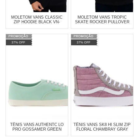
MOLETOM VANS CLASSIC
MOLETOM VANS TROPIC
ZIP HOODIE BLACK VN-
SKATE ROCKER PULLOVER
0J6KBLK
HOODIE BLACK VN-05QKBLK
Varejo:
R$
4.050,70
Varejo:
R$
4.050,70
37% OFF
37% OFF
Atacado:
R$
2.550,90
(Apenas
Atacado:
R$
2.550,90
(Apenas
Revendedor)
Revendedor)
Cat:
MOLETOM
Cat:
MOLETOM
10
x
de
R$ 255,09
10
x
de
R$ 255,09
COMPRAR
COMPRAR
TÊNIS VANS AUTHENTC LO
TÊNIS VANS SK8 HI SLIM ZIP
PRO GOSSAMER GREEN
FLORAL CHAMBRAY GRAY
BLANC DE BLANC VN-
TRUE WHITE VN-0XH8IE0
0XRNIMA