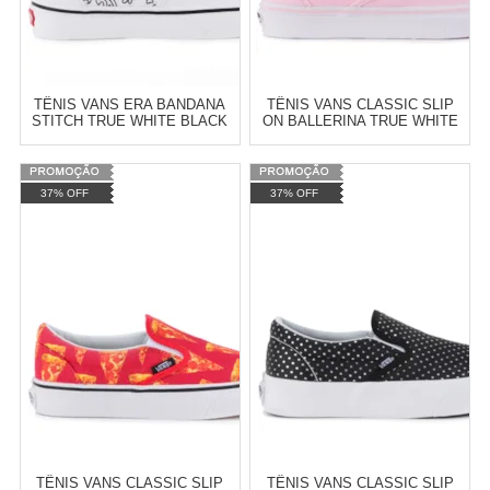
TÊNIS VANS ERA BANDANA
TÊNIS VANS CLASSIC SLIP
STITCH TRUE WHITE BLACK
ON BALLERINA TRUE WHITE
VN-018FI9T
VN-03Z4IY1
Varejo:
R$
4.050,70
Varejo:
R$
4.050,70
37% OFF
37% OFF
Atacado:
R$
2.550,90
(Apenas
Atacado:
R$
2.550,90
(Apenas
Revendedor)
Revendedor)
Cat:
CANO BAIXO
Cat:
FEMININO
10
x
de
R$ 255,09
10
x
de
R$ 255,09
COMPRAR
COMPRAR
TÊNIS VANS CLASSIC SLIP
TÊNIS VANS CLASSIC SLIP