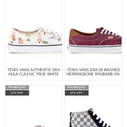
Revendedor)
Revendedor)
Cat:
FEMININO
Cat:
FEMININO
10
x
de
R$ 255,09
10
x
de
R$ 255,09
COMPRAR
COMPRAR
TÊNIS VANS AUTHENTIC DIGI
TÊNIS VANS ERA 59 WASHED
HULA CLASSIC TRUE WHITE
HERRINGBONE RHUBARB VN-
VN-04MKID8
03S4ILF
Varejo:
R$
4.050,70
Varejo:
R$
4.050,70
37% OFF
37% OFF
Atacado:
R$
2.550,90
(Apenas
Atacado:
R$
2.550,90
(Apenas
Revendedor)
Revendedor)
Cat:
MASCULINO
Cat:
FEMININO
10
x
de
R$ 255,09
10
x
de
R$ 255,09
COMPRAR
COMPRAR