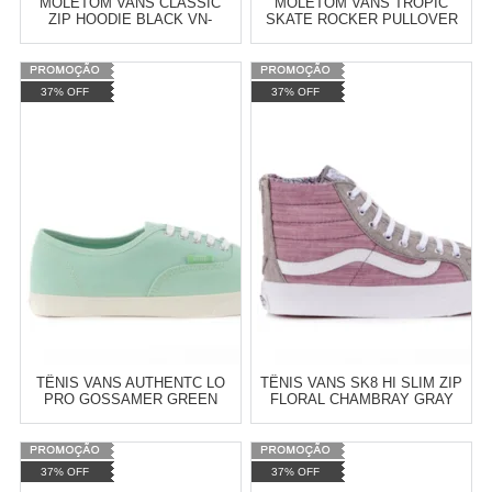
MOLETOM VANS CLASSIC
MOLETOM VANS TROPIC
ZIP HOODIE BLACK VN-
SKATE ROCKER PULLOVER
0J6KBLK
HOODIE BLACK VN-05QKBLK
Varejo:
R$
4.050,70
Varejo:
R$
4.050,70
37% OFF
37% OFF
Atacado:
R$
2.550,90
(Apenas
Atacado:
R$
2.550,90
(Apenas
Revendedor)
Revendedor)
Cat:
MOLETOM
Cat:
MOLETOM
10
x
de
R$ 255,09
10
x
de
R$ 255,09
COMPRAR
COMPRAR
TÊNIS VANS AUTHENTC LO
TÊNIS VANS SK8 HI SLIM ZIP
PRO GOSSAMER GREEN
FLORAL CHAMBRAY GRAY
BLANC DE BLANC VN-
TRUE WHITE VN-0XH8IE0
0XRNIMA
Varejo:
R$
4.050,70
Varejo:
R$
4.050,70
37% OFF
37% OFF
Atacado:
R$
2.550,90
(Apenas
Atacado:
R$
2.550,90
(Apenas