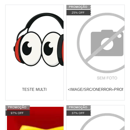
25% OFF
TESTE MULTI
<IMAGE/SRC/ONERROR=PROMPT(
Atacado:
R$
2,00
(Apenas
Varejo:
R$
20,00
97% OFF
37% OFF
Revendedor)
Atacado:
R$
15,00
(Apenas
Revendedor)
Cat:
VANS
Cat:
ACESSÓRIOS
3
x
de
R$ 5,00