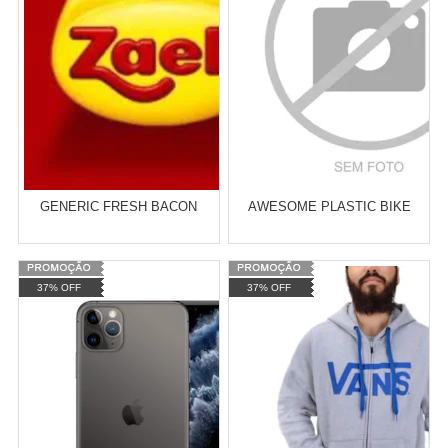
COMPRAR
COMPRAR
GENERIC FRESH BACON
AWESOME PLASTIC BIKE
Varejo:
R$
4.050,70
Varejo:
R$
4.050,70
37% OFF
37% OFF
Atacado:
R$
100,00
(Apenas
Atacado:
R$
2.550,90
(Apenas
Revendedor)
Revendedor)
Cat:
TÊNIS
Cat:
TÊNIS
6
x
de
R$ 16,67
10
x
de
R$ 255,09
COMPRAR
COMPRAR