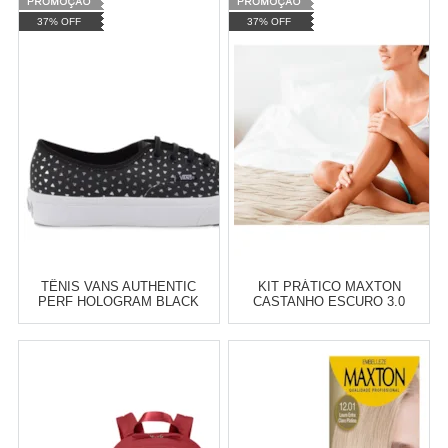
Varejo:
R$
4.050,70
Varejo:
R$
4.050,70
37% OFF
37% OFF
Atacado:
R$
2.550,90
(Apenas
Atacado:
R$
2.550,90
(Apenas
Revendedor)
Revendedor)
Cat:
MASCULINO
Cat:
FEMININO
10
x
de
R$ 255,09
10
x
de
R$ 255,09
COMPRAR
COMPRAR
TÊNIS VANS AUTHENTIC
KIT PRÁTICO MAXTON
PERF HOLOGRAM BLACK
CASTANHO ESCURO 3.0
TRUE WHITE VN-03B9IHH
Varejo:
R$
4.050,70
Varejo:
R$
4.050,70
Atacado:
R$
2.550,90
(Apenas
Atacado:
R$
2.550,90
(Apenas
Revendedor)
Revendedor)
Cat:
FEMININO
Cat:
COSMÉTICOS
10
x
de
R$ 255,09
10
x
de
R$ 255,09