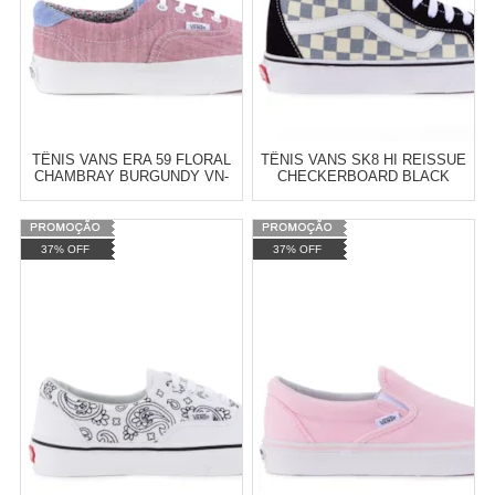
TÊNIS VANS ERA 59 FLORAL
TÊNIS VANS SK8 HI REISSUE
CHAMBRAY BURGUNDY VN-
CHECKERBOARD BLACK
03S4IDY
CITADEL VN-03CAIB7
Varejo:
R$
4.050,70
Varejo:
R$
4.050,70
37% OFF
37% OFF
Atacado:
R$
2.550,90
(Apenas
Atacado:
R$
2.550,90
(Apenas
Revendedor)
Revendedor)
Cat:
FEMININO
Cat:
MASCULINO
10
x
de
R$ 255,09
10
x
de
R$ 255,09
COMPRAR
COMPRAR