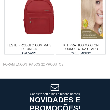
COMPRAR
COMPRAR
TESTE PRODUTO COM MAIS
KIT PRÁTICO MAXTON
DE UM CD
LOURO EXTRA CLARO
PLATINA 12.01
Cat:
VANS
Cat:
FEMININO
Fab:
Fab:
Produto Indisponível
Produto Indisponível
FORAM ENCONTRADOS
22
PRODUTOS
Cadastre seu e-mail e receba nossas
NOVIDADES E
PROMOÇÕES!