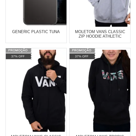
GENERIC PLASTIC TUNA
MOLETOM VANS CLASSIC
ZIP HOODIE ATHLETIC
HEATHER VN-0J6KGRH
Varejo:
R$
4.050,70
Varejo:
R$
4.050,70
37% OFF
37% OFF
Atacado:
R$
2.550,90
(Apenas
Atacado:
R$
2.550,90
(Apenas
Revendedor)
Revendedor)
Cat:
TÊNIS
Cat:
MOLETOM
10
x
de
R$ 255,09
10
x
de
R$ 255,09
COMPRAR
COMPRAR