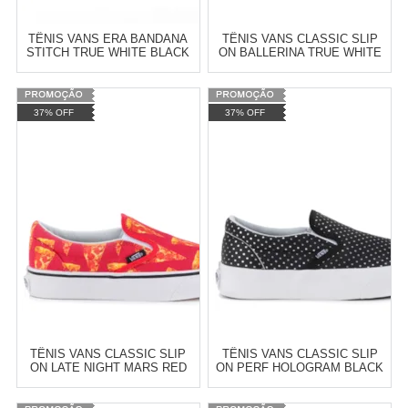
TÊNIS VANS ERA BANDANA
TÊNIS VANS CLASSIC SLIP
STITCH TRUE WHITE BLACK
ON BALLERINA TRUE WHITE
VN-018FI9T
VN-03Z4IY1
Varejo:
R$
4.050,70
Varejo:
R$
4.050,70
37% OFF
37% OFF
Atacado:
R$
2.550,90
(Apenas
Atacado:
R$
2.550,90
(Apenas
Revendedor)
Revendedor)
Cat:
CANO BAIXO
Cat:
FEMININO
10
x
de
R$ 255,09
10
x
de
R$ 255,09
COMPRAR
COMPRAR
TÊNIS VANS CLASSIC SLIP
TÊNIS VANS CLASSIC SLIP
ON LATE NIGHT MARS RED
ON PERF HOLOGRAM BLACK
PIZZA VN-03Z4IFE
TRUE WHITE VN-03Z4IHH