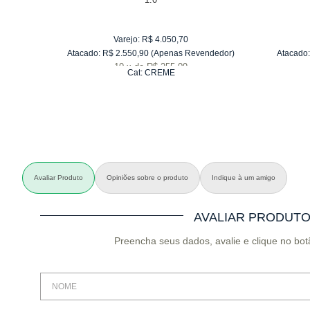
Varejo:
R$
4.050,70
Atacado:
R$
2.550,90
(Apenas Revendedor)
Atacado:
10
x
de
R$ 255,09
Cat:
CREME
Avaliar Produto
Opiniões sobre o produto
Indique à um amigo
AVALIAR PRODUT
Preencha seus dados, avalie e clique no bot