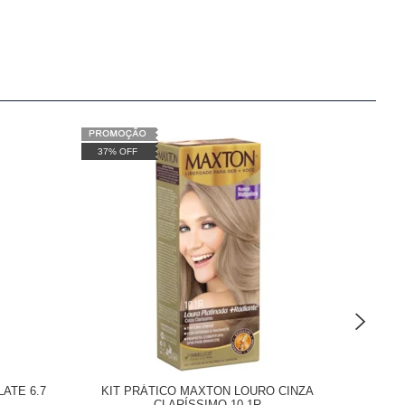
37% OFF
37% OF
ATE 6.7
KIT PRÁTICO MAXTON LOURO CINZA
KIT 
CLARÍSSIMO 10.1R