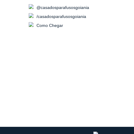
@casadosparafusosgoiania
/casadosparafusosgoiania
Como Chegar