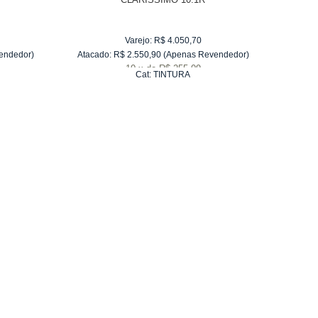
Varejo:
R$
4.050,70
endedor)
Atacado:
R$
2.550,90
(Apenas Revendedor)
Atacad
10
x
de
R$ 255,09
Cat:
TINTURA