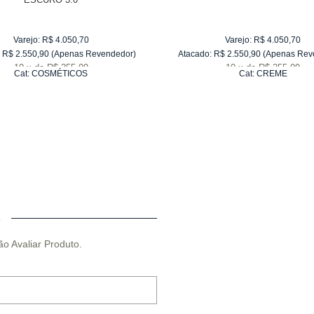
Varejo:
R$
4.050,70
Varejo:
R$
4.050,70
R$
2.550,90
(Apenas Revendedor)
Atacado:
R$
2.550,90
(Apenas Rev
10
x
de
R$ 255,09
10
x
de
R$ 255,09
Cat:
COSMÉTICOS
Cat:
CREME
O
ão Avaliar Produto.